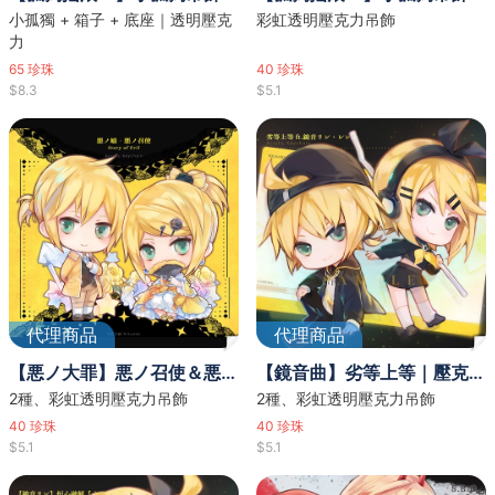
小孤獨 + 箱子 + 底座｜透明壓克
彩虹透明壓克力吊飾
力
65
珍珠
40
珍珠
$8.3
$5.1
代理商品
代理商品
【悪ノ大罪】悪ノ召使＆悪ノ娘｜壓克力吊飾 [2種]
【鏡音曲】劣等上等｜壓克力吊飾 [2種]
2種、彩虹透明壓克力吊飾
2種、彩虹透明壓克力吊飾
40
珍珠
40
珍珠
$5.1
$5.1