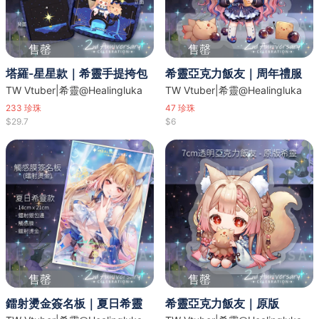
售罄
售罄
塔羅-星星款｜希靈手提挎包
希靈亞克力飯友｜周年禮服
TW Vtuber|希靈@Healingluka
TW Vtuber|希靈@Healingluka
233
珍珠
47
珍珠
$29.7
$6
售罄
售罄
鐳射燙金簽名板｜夏日希靈
希靈亞克力飯友｜原版