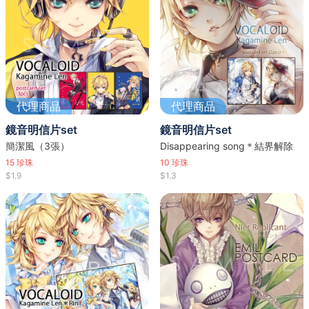
代理商品
代理商品
鏡音明信片set
鏡音明信片set
簡潔風（3張）
Disappearing song＊結界解除
15
珍珠
10
珍珠
$1.9
$1.3