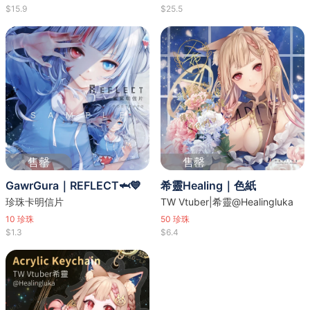
$15.9
$25.5
售罄
售罄
GawrGura｜REFLECT🦈💙
希靈Healing｜色紙
珍珠卡明信片
TW Vtuber|希靈@Healingluka
10
珍珠
50
珍珠
$1.3
$6.4