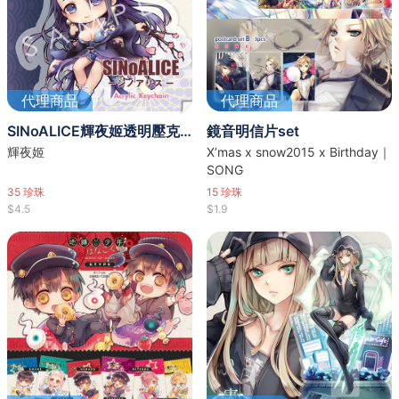
代理商品
代理商品
SINoALICE輝夜姬透明壓克力吊飾
鏡音明信片set
輝夜姬
X’mas x snow2015 x Birthday｜
SONG
35
珍珠
15
珍珠
$4.5
$1.9