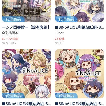
代理商品
代理商品
ーシノ図書館ー【設有套組】
■SINoALICE和紙貼紙組-Set C-
全彩插圖本
10pcs
60 - 70
珍珠
25
珍珠
$7.6 - $8.9
$3.2
代理商品
代理商品
■SINoALICE和紙貼紙組-Set B-
■SINoALICE和紙貼紙組-SetA-