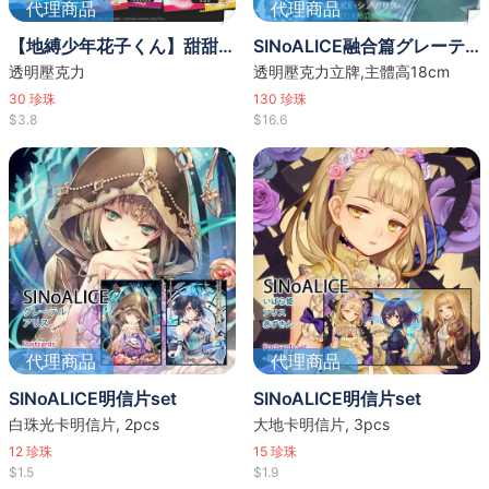
代理商品
代理商品
【地縛少年花子くん】甜甜圈主題吊飾
SINoALICE融合篇グレーテル立牌
透明壓克力
透明壓克力立牌,主體高18cm
30
珍珠
130
珍珠
$3.8
$16.6
代理商品
代理商品
SINoALICE明信片set
SINoALICE明信片set
白珠光卡明信片, 2pcs
大地卡明信片, 3pcs
12
珍珠
15
珍珠
$1.5
$1.9