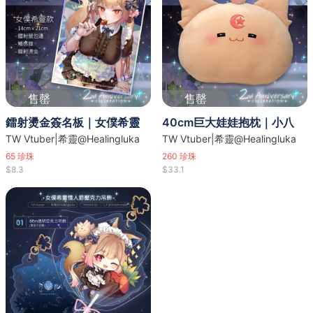
售罄
售罄
鐳射燙金簽名板｜女僕希靈
40cm巨大娃娃抱枕｜小八
TW Vtuber|希靈@Healingluka
TW Vtuber|希靈@Healingluka
65
珍珠
260
珍珠
$8.3
$33.1