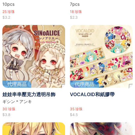
10pcs
7pcs
25
珍珠
18
珍珠
$3.2
$2.3
代理商品
代理商品
娃娃串串壓克力透明吊飾
VOCALOID和紙膠帶
ギシン＊アンキ
30
珍珠
35
珍珠
$3.8
$4.5