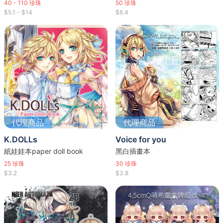
40 - 110
珍珠
50
珍珠
$5.1 - $14
$6.4
代理商品
代理商品
K.DOLLs
Voice for you
紙娃娃本paper doll book
黑白插畫本
25
珍珠
30
珍珠
$3.2
$3.8