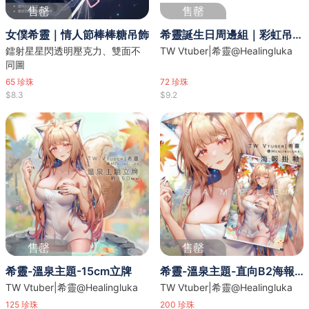
售罄
售罄
女僕希靈｜情人節棒棒糖吊飾
希靈誕生日周邊組｜彩虹吊飾＆鐳射貼紙
鐳射星星閃透明壓克力、雙面不
TW Vtuber|希靈@Healingluka
同圖
65
珍珠
72
珍珠
$8.3
$9.2
售罄
售罄
希靈-溫泉主題-15cm立牌
希靈-溫泉主題-直向B2海報掛軸
TW Vtuber|希靈@Healingluka
TW Vtuber|希靈@Healingluka
125
珍珠
200
珍珠