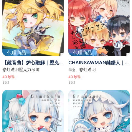
代理商品
代理商品
【鏡音曲】炉心融解｜壓克力吊飾 [1種]
CHAINSAWMAN鏈鋸人｜壓克力吊飾 [4種]
彩虹透明壓克力吊飾
4種、彩虹透明
40
珍珠
40
珍珠
$5.1
$5.1