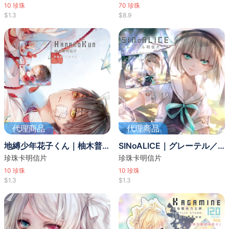
10
珍珠
70
珍珠
$1.3
$8.9
代理商品
代理商品
地縛少年花子くん｜柚木普明信片
SINoALICE｜グレーテル／-夏休み- 明信片
珍珠卡明信片
珍珠卡明信片
10
珍珠
10
珍珠
$1.3
$1.3