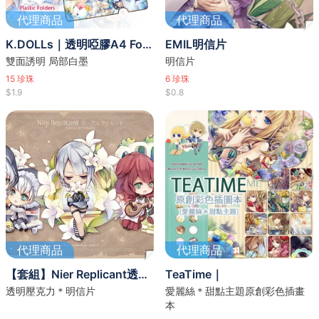
代理商品
代理商品
K.DOLLs｜透明啞膠A4 Folder
EMIL明信片
雙面誘明 局部白墨
明信片
15
珍珠
6
珍珠
$1.9
$0.8
代理商品
代理商品
【套組】Nier Replicant透明壓克力
TeaTime｜
透明壓克力＊明信片
愛麗絲＊甜點主題原創彩色插畫
本