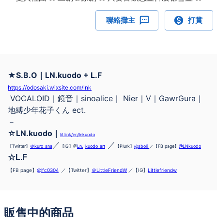
聯絡攤主
打賞
★
S.B.O｜LN.kuodo + L.F
https://odosaki.wixsite.com/lnk
VOCALOID｜鏡音｜sinoalice｜ Nier｜V｜GawrGura｜
地縛少年花子くん ect.
－
☆
LN.kuodo｜
lit.link/en/lnkuodo
／
／
【Twitter】
＠kuro_sna
【IG】@
Ln.
kuodo_art
【Plurk】
@sboli
／【FB page】
@LNkuodo
☆L.F
【FB page
】
@lfc0304
／
【T
witter
】
＠LittleFriendW
／
【
IG
】
Littlefriendw
販售中的商品