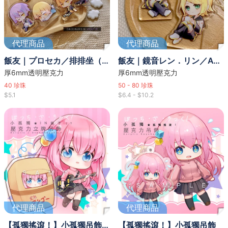
代理商品
代理商品
飯友｜プロセカ／排排坐（全8款）
飯友｜鏡音レン．リン／ACT ver.（全2款）
厚6mm透明壓克力
厚6mm透明壓克力
40
珍珠
50 - 80
珍珠
$5.1
$6.4 - $10.2
代理商品
代理商品
【孤獨搖滾！】小孤獨吊飾立牌
【孤獨搖滾！】小孤獨吊飾