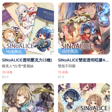
代理商品
代理商品
SINoALICE透明壓克力(3種)
SINoALICE雙面透明啞膠A4 Folder
睡美人*白雪*愛麗絲
雙面不同圖
35
珍珠
15
珍珠
$4.5
$1.9