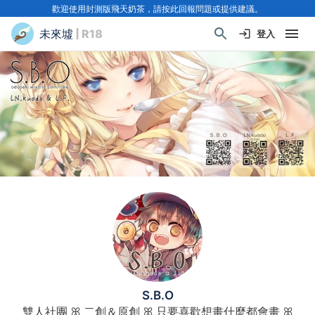
歡迎使用封測版飛天奶茶，請按此回報問題或提供建議。
未來墟
| R18
登入
S.B.O
雙人社團 ꕤ 二創＆原創 ꕤ 只要喜歡想畫什麼都會畫 ꕤ