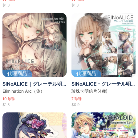
$1.3
$1.3
代理商品
代理商品
SINoALICE｜グレーテル明信片
SINoALICE - グレーテル明信片
Elimination Arc（偽）
珍珠卡明信片(4種)
10
珍珠
7
珍珠
$1.3
$0.9