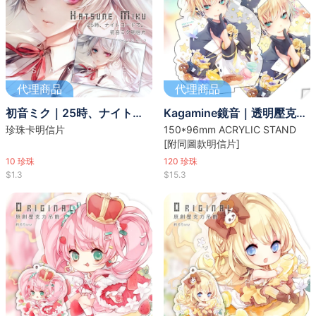
代理商品
代理商品
初音ミク｜25時、ナイトコードで。
Kagamine鏡音｜透明壓克力立牌
珍珠卡明信片
150*96mm ACRYLIC STAND
[附同圖款明信片]
10
珍珠
120
珍珠
$1.3
$15.3