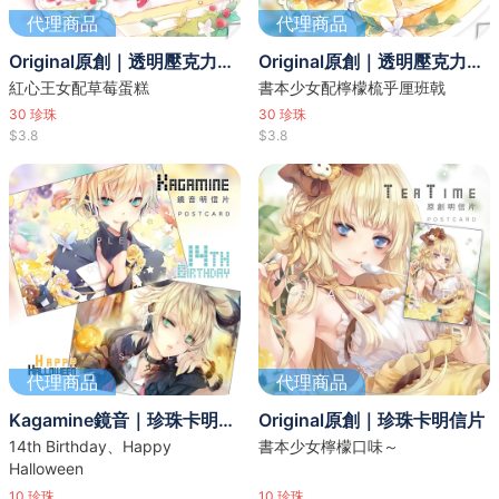
代理商品
代理商品
Original原創｜透明壓克力吊飾-2
Original原創｜透明壓克力吊飾-1
紅心王女配草莓蛋糕
書本少女配檸檬梳乎厘班戟
30
珍珠
30
珍珠
$3.8
$3.8
代理商品
代理商品
Kagamine鏡音｜珍珠卡明信片
Original原創｜珍珠卡明信片
14th Birthday、Happy
書本少女檸檬口味～
Halloween
10
珍珠
10
珍珠