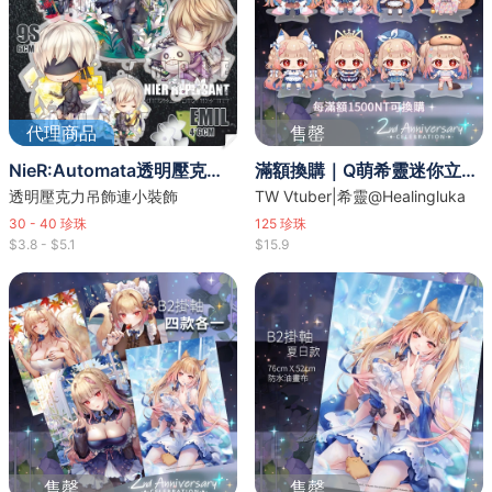
代理商品
售罄
NieR:Automata透明壓克力吊飾
滿額換購｜Q萌希靈迷你立牌組(8款入)
透明壓克力吊飾連小裝飾
TW Vtuber|希靈@Healingluka
30 - 40
珍珠
125
珍珠
$3.8 - $5.1
$15.9
售罄
售罄