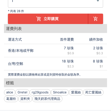
*
尚有 28 件
立即購買
運費列表
運送方式
首件運費
續件加收
7
珍珠
2
珍珠
香港
/
本地或平郵
$0.9
$0.3
18
珍珠
8
珍珠
台灣
/
空郵
$2.3
$1
實際運費金額以購物車結算或是到貨時收取的金額為準。
標籤
alice
Gretel
rg29goods
Sinoalice
愛麗絲
死亡愛麗絲
葛麗特
資料夾
飛天奶茶代理商品