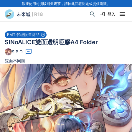
歡迎使用封測版飛天奶茶，請按此回報問題或提供建議。
未來墟
| R18
登入
FMT 代理販售商品
SINoALICE雙面透明啞膠A4 Folder
S.B.O
雙面不同圖