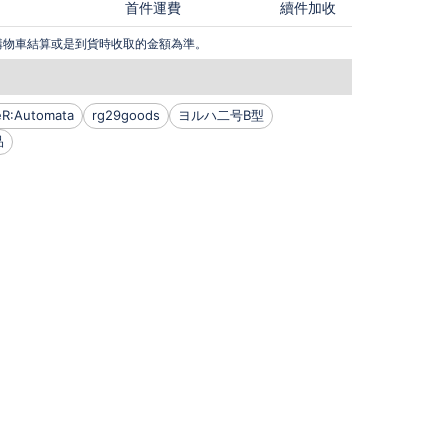
首件運費
續件加收
購物車結算或是到貨時收取的金額為準。
eR:Automata
rg29goods
ヨルハ二号B型
品