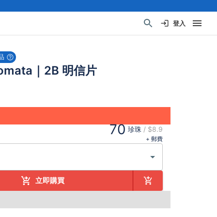
登入
品
tomata｜2B 明信片
70
珍珠
/
$8.9
+ 郵費
立即購買