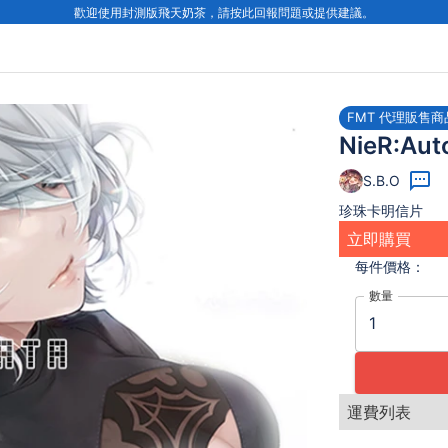
歡迎使用封測版飛天奶茶，請按此回報問題或提供建議。
FMT 代理販售商
NieR:Au
S.B.O
珍珠卡明信片
立即購買
每件
價格：
數量
運費列表