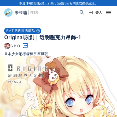
歡迎使用封測版飛天奶茶，請按此回報問題或提供建議。
未來墟
| R18
登入
FMT 代理販售商品
Original原創｜透明壓克力吊飾-1
S.B.O
書本少女配檸檬梳乎厘班戟