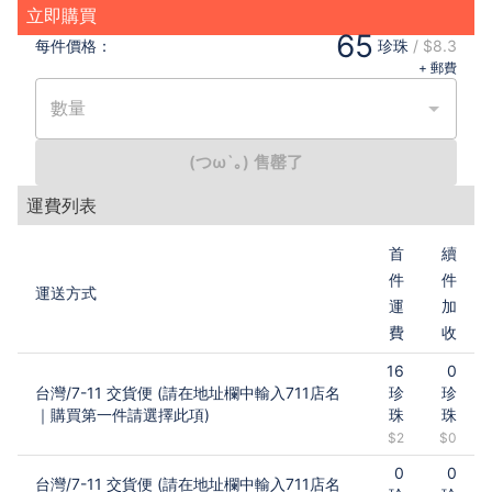
立即購買
65
每件
價格：
珍珠
/
$8.3
+ 郵費
數量
(つω`｡) 售罄了
運費列表
首
續
件
件
運送方式
運
加
費
收
16
0
台灣
/
7-11 交貨便 (請在地址欄中輸入711店名
珍
珍
｜購買第一件請選擇此項)
珠
珠
$2
$0
0
0
台灣
/
7-11 交貨便 (請在地址欄中輸入711店名