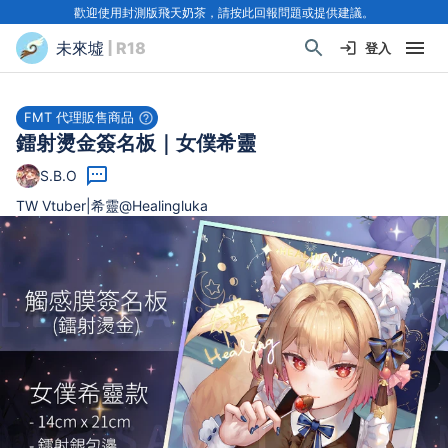
歡迎使用封測版飛天奶茶，請按此回報問題或提供建議。
未來墟
| R18
登入
FMT 代理販售商品
鐳射燙金簽名板｜女僕希靈
S.B.O
TW Vtuber|希靈@Healingluka