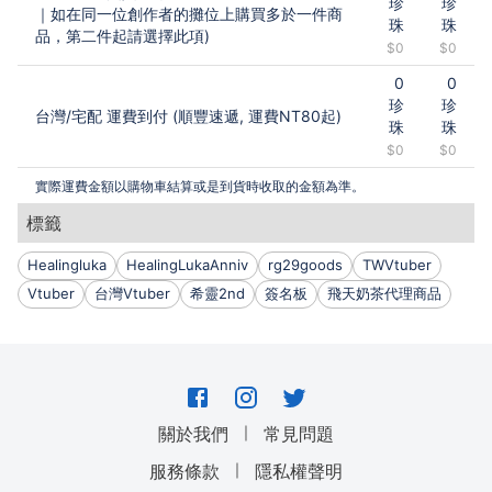
珍
珍
｜如在同一位創作者的攤位上購買多於一件商
珠
珠
品，第二件起請選擇此項)
$0
$0
0
0
珍
珍
台灣
/
宅配 運費到付 (順豐速遞, 運費NT80起)
珠
珠
$0
$0
實際運費金額以購物車結算或是到貨時收取的金額為準。
標籤
Healingluka
HealingLukaAnniv
rg29goods
TWVtuber
Vtuber
台灣Vtuber
希靈2nd
簽名板
飛天奶茶代理商品
｜
關於我們
常見問題
｜
服務條款
隱私權聲明