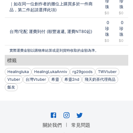
珍
珍
｜如在同一位創作者的攤位上購買多於一件商
珠
珠
品，第二件起請選擇此項)
$0
$0
0
0
珍
珍
台灣
/
宅配 運費到付 (順豐速遞, 運費NT80起)
珠
珠
$0
$0
實際運費金額以購物車結算或是到貨時收取的金額為準。
標籤
Healingluka
HealingLukaAnniv
rg29goods
TWVtuber
Vtuber
台灣Vtuber
希靈
希靈2nd
飛天奶茶代理商品
飯友
｜
關於我們
常見問題