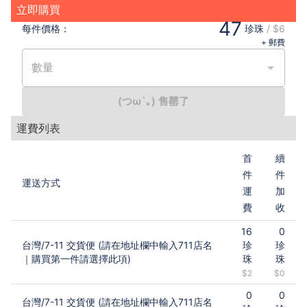
立即購買
47
每件
價格：
珍珠
/
$6
+ 郵費
數量
(つω`｡) 售罄了
運費列表
首
續
件
件
運送方式
運
加
費
收
16
0
台灣
/
7-11 交貨便 (請在地址欄中輸入711店名
珍
珍
｜購買第一件請選擇此項)
珠
珠
$2
$0
0
0
台灣
/
7-11 交貨便 (請在地址欄中輸入711店名