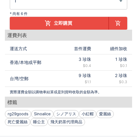
*
尚有 6 件
立即購買
運費列表
運送方式
首件運費
續件加收
3
珍珠
1
珍珠
香港
/
本地或平郵
$0.4
$0.1
9
珍珠
2
珍珠
台灣
/
空郵
$1.1
$0.3
實際運費金額以購物車結算或是到貨時收取的金額為準。
標籤
rg29goods
Sinoalice
シノアリス
小紅帽
愛麗絲
死亡愛麗絲
睡公主
飛天奶茶代理商品