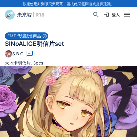
歡迎使用封測版飛天奶茶，請按此回報問題或提供建議。
未來墟
| R18
登入
FMT 代理販售商品
SINoALICE明信片set
S.B.O
大地卡明信片, 3pcs