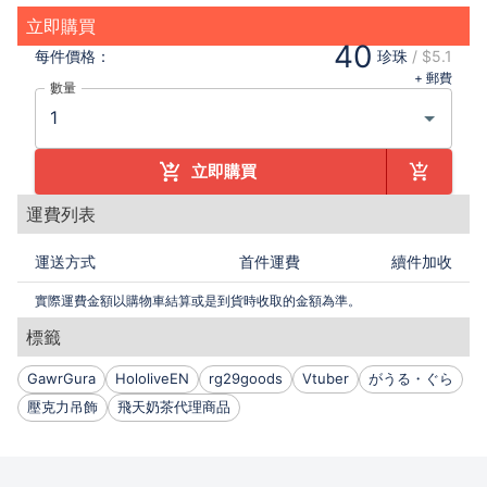
立即購買
40
每件
價格：
珍珠
/
$5.1
+ 郵費
數量
立即購買
運費列表
運送方式
首件運費
續件加收
實際運費金額以購物車結算或是到貨時收取的金額為準。
標籤
GawrGura
HololiveEN
rg29goods
Vtuber
がうる・ぐら
壓克力吊飾
飛天奶茶代理商品