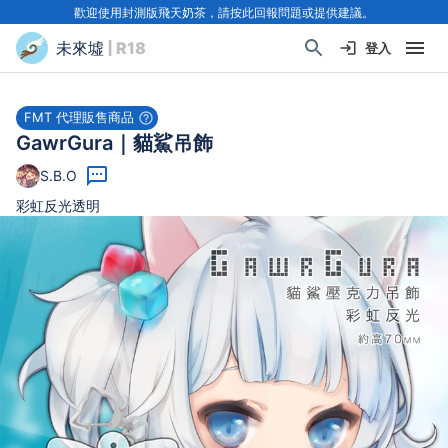
歡迎使用封測版飛天奶茶，請按此回報問題或提供建議。
未來墟
| R18
登入
FMT 代理販售商品
GawrGura｜貓鯊吊飾
S.B.O
彩虹反光透明