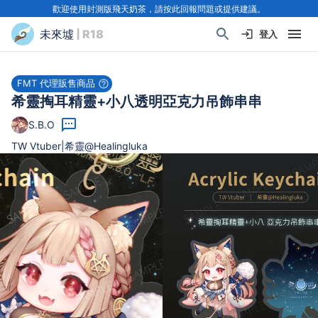
歡迎使用封測版飛天奶茶，請按此回報問題或提供建議。
未來墟
| R18
登入
FMT 代理販售商品
希靈掏耳精靈+小八透明亞克力吊飾串串
S.B.O
TW Vtuber|希靈@Healingluka