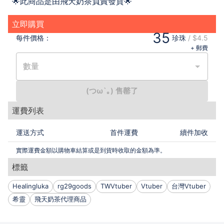
🌟此商品是由飛天奶茶負責發貨🌟
立即購買
35
每件
價格：
珍珠
/
$4.5
+ 郵費
數量
(つω`｡) 售罄了
運費列表
運送方式
首件運費
續件加收
實際運費金額以購物車結算或是到貨時收取的金額為準。
標籤
Healingluka
rg29goods
TWVtuber
Vtuber
台灣Vtuber
希靈
飛天奶茶代理商品