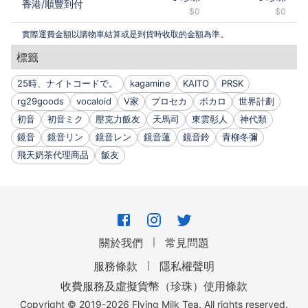
香港
/
順豐到付
$0
$0
實際運費金額以購物車結算或是到貨時收取的金額為準。
標籤
25時、ナイトコードで。
kagamine
KAITO
PRSK
rg29goods
vocaloid
V家
プロセカ
ボカロ
世界計劃
初音
初音ミク
壓克力飯友
天馬司
東雲彰人
神代類
鏡音
鏡音リン
鏡音レン
鏡音蓮
鏡音鈴
青柳冬彌
飛天奶茶代理商品
飯友
｜
關於我們
常見問題
｜
服務條款
隱私權聲明
收費服務及虛擬貨幣（珍珠）使用條款
Copyright © 2019-
2026
Flying Milk Tea. All rights reserved.