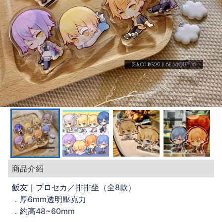
商品介紹
飯友｜プロセカ／排排坐（全8款）
．厚6mm透明壓克力
．約高48~60mm