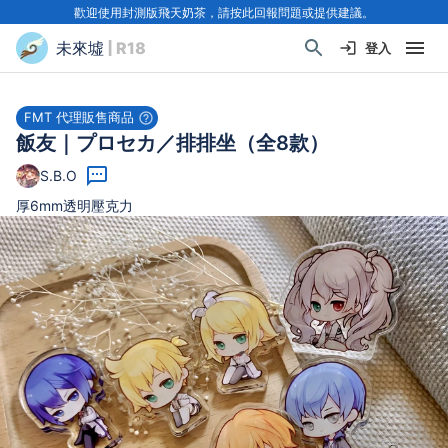
歡迎使用封測版飛天奶茶，請按此回報問題或提供建議。
未來墟
| R18
登入
FMT 代理販售商品
飯友｜プロセカ／排排坐（全8款）
S.B.O
厚6mm透明壓克力