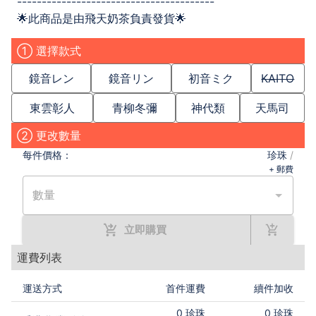
----------------------------------------
🌟此商品是由飛天奶茶負責發貨🌟
① 選擇款式
鏡音レン
鏡音リン
初音ミク
KAITO
東雲彰人
青柳冬彌
神代類
天馬司
② 更改數量
每件
價格：
珍珠
/
+ 郵費
數量
立即購買
運費列表
運送方式
首件運費
續件加收
0
珍珠
0
珍珠