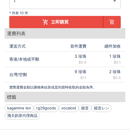
*
尚有 10 件
立即購買
運費列表
運送方式
首件運費
續件加收
3
珍珠
1
珍珠
香港
/
本地或平郵
$0.4
$0.1
9
珍珠
2
珍珠
台灣
/
空郵
$1.1
$0.3
實際運費金額以購物車結算或是到貨時收取的金額為準。
標籤
kagamine len
rg29goods
vocaloid
鏡音
鏡音レン
飛天奶茶代理商品