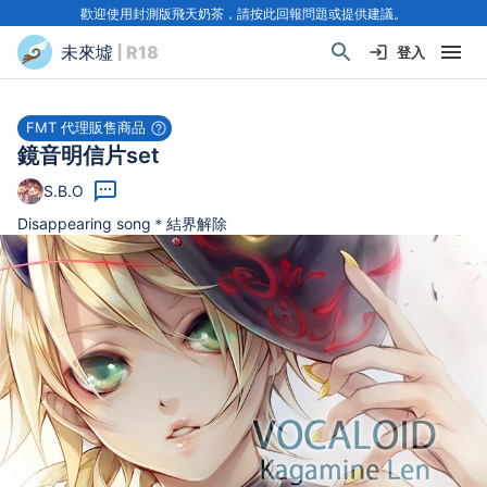
歡迎使用封測版飛天奶茶，請按此回報問題或提供建議。
未來墟
| R18
登入
FMT 代理販售商品
鏡音明信片set
S.B.O
Disappearing song＊結界解除