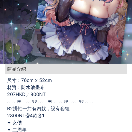
商品介紹
尺寸：76cm x 52cm
材質：防水油畫布
207HKD／800NT
∴∵∴ ୨୧ ∴∵∴ ୨୧ ∴∵∴ ୨୧ ∴∵∴ ୨୧ ∴∵∴ ୨୧ ∴∵∴
B2掛軸一共有四款，設有套組
2800NT@4款各1
✦ 女僕
✦ 二周年