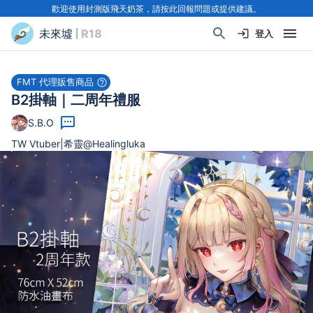
歡迎使用封測版飛天奶茶，請按此回報問題或提供建議。
未來墟
| R18
登入
FMT 代理販售商品
B2掛軸｜二周年禮服
S.B.O
TW Vtuber|希靈@Healingluka