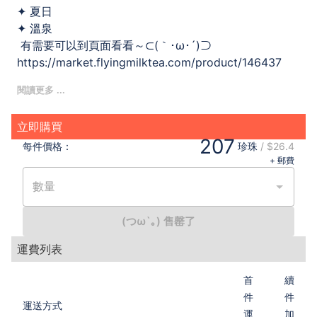
✦ 夏日
✦ 溫泉
有需要可以到頁面看看～⊂(｀･ω･´)⊃
https://market.flyingmilktea.com/product/146437
----------------------------------------
🌟此商品是由飛天奶茶負責發貨🌟
立即購買
207
每件
價格：
珍珠
/
$26.4
+ 郵費
數量
(つω`｡) 售罄了
運費列表
首
續
件
件
運送方式
運
加