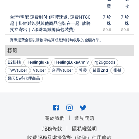
費
收
台灣
/
宅配 運費到付 (順豐速遞, 運費NT80
7
珍
7
珍
起｜掛軸難以與其他商品包裝在一起, 故將
珠
珠
獨立寄出｜7珍珠為紙捲筒包裝費)
$0.9
$0.9
實際運費金額以購物車結算或是到貨時收取的金額為準。
標籤
B2掛軸
Healingluka
HealingLukaAnniv
rg29goods
TWVtuber
Vtuber
台灣Vtuber
希靈
希靈2nd
掛軸
飛天奶茶代理商品
｜
關於我們
常見問題
｜
服務條款
隱私權聲明
收費服務及虛擬貨幣（珍珠）使用條款