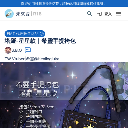
歡迎使用封測版飛天奶茶，請按此回報問題或提供建議。
未來墟
| R18
登入
FMT 代理販售商品
塔羅-星星款｜希靈手提挎包
S.B.O
TW Vtuber|希靈@Healingluka