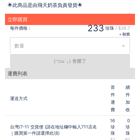
🌟此商品是由飛天奶茶負責發貨🌟
立即購買
233
每件
價格：
珍珠
/
$29.7
+ 郵費
數量
(つω`｡) 售罄了
運費列表
首
續
件
件
運送方式
運
加
費
收
16
0
台灣
/
7-11 交貨便 (請在地址欄中輸入711店名
珍
珍
｜購買第一件請選擇此項)
珠
珠
$2
$0