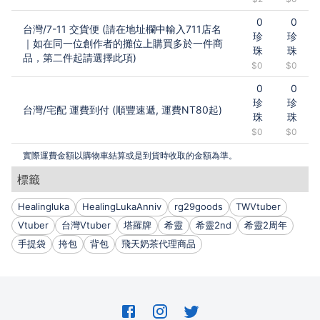
0
0
台灣
/
7-11 交貨便 (請在地址欄中輸入711店名
珍
珍
｜如在同一位創作者的攤位上購買多於一件商
珠
珠
品，第二件起請選擇此項)
$0
$0
0
0
珍
珍
台灣
/
宅配 運費到付 (順豐速遞, 運費NT80起)
珠
珠
$0
$0
實際運費金額以購物車結算或是到貨時收取的金額為準。
標籤
Healingluka
HealingLukaAnniv
rg29goods
TWVtuber
Vtuber
台灣Vtuber
塔羅牌
希靈
希靈2nd
希靈2周年
手提袋
挎包
背包
飛天奶茶代理商品