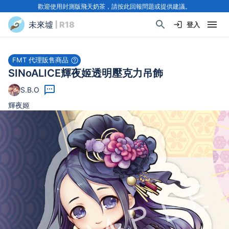
歡迎使用封測版飛天奶茶，請按此回報問題或提供建議。
未來墟
| R18
登入
FMT 代理販售商品
SINoALICE輝夜姬透明壓克力吊飾
S.B.O
輝夜姬