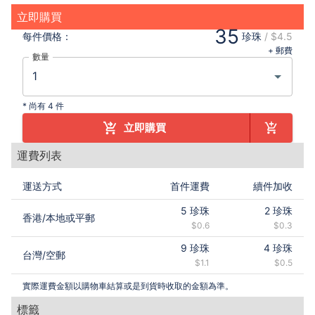
立即購買
35
每件
價格：
珍珠
/
$4.5
+ 郵費
數量
*
尚有 4 件
立即購買
運費列表
運送方式
首件運費
續件加收
5
珍珠
2
珍珠
香港
/
本地或平郵
$0.6
$0.3
9
珍珠
4
珍珠
台灣
/
空郵
$1.1
$0.5
實際運費金額以購物車結算或是到貨時收取的金額為準。
標籤