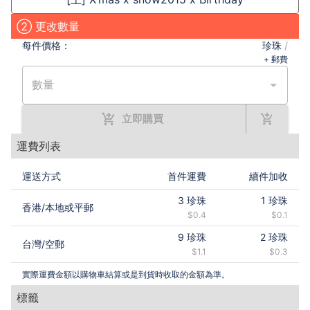
② 更改數量
每件
價格：
珍珠
/
+ 郵費
數量
立即購買
運費列表
運送方式
首件運費
續件加收
3
珍珠
1
珍珠
香港
/
本地或平郵
$0.4
$0.1
9
珍珠
2
珍珠
台灣
/
空郵
$1.1
$0.3
實際運費金額以購物車結算或是到貨時收取的金額為準。
標籤