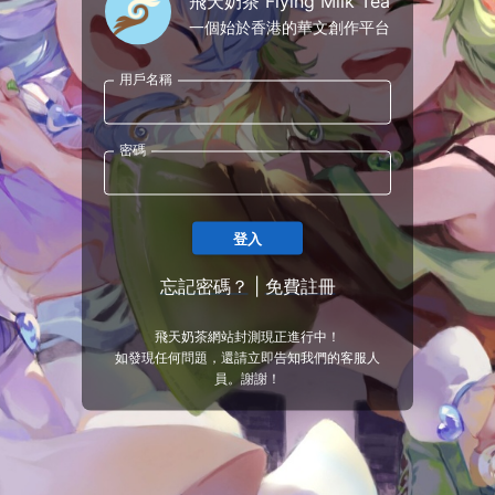
飛天奶茶 Flying Milk Tea
一個始於香港的華文創作平台
用戶名稱
密碼
登入
忘記密碼？
|
免費註冊
飛天奶茶網站封測現正進行中！
如發現任何問題，還請立即告知我們的客服人
員。謝謝！