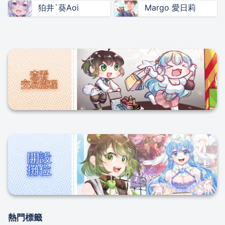
狛井`葵Aoi
Margo 愛日莉
查看

交易流程
開設

攤位
熱門標籤