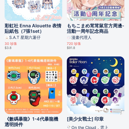
彩虹社 Enna Alouette 表情
もちこまめ茸茸鼠官方周邊-
貼紙包（7張1set）
活動一周年記念商品
S.A.T 星期六薯仔
漫畫代理人
30
珍珠
720
珍珠
$3.8
$91.8
《數碼暴龍》1-4代暴龍機
[美少女戰士] 印章
透明掛件
On the Cloud．雲上