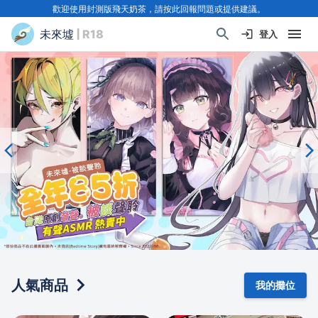
歡迎使用封測版飛天奶茶，請按此回報問題或提供建議。
未來墟
| R18
登入
人氣商品
我的攤位