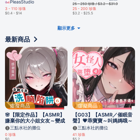
PleasStudio
25 - 250
珍珠 /
$3.2 - $31.9
3 - 110
珍珠
25 - 200
珍珠
$0.4 - $14
$3.2 - $25.5
顯示更多
最新商品
虛擬商品
虛擬商品
🌸【限定作品】【ASMR】
【G03】【ASMR／催眠音
嫌棄你的大小姐女友～變成
聲】💗乖寶寶～叫媽媽哦～
黏人的邪惡女戰鬥員？——
溫柔怪人姐姐的陷阱——女
三點水社的攤位
三點水社的攤位
女戰鬥員洗腦陷阱⑥【中文
怪人惡墮④【中文音聲】
0
珍珠
41
珍珠
音聲】
$0
$5.2