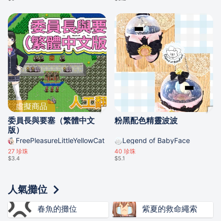
虛擬商品
委員長與要塞（繁體中文
粉黑配色精靈波波
版）
FreePleasureLittleYellowCat
Legend of BabyFace
27
珍珠
40
珍珠
$3.4
$5.1
人氣攤位
春魚的攤位
紫夏的救命繩索