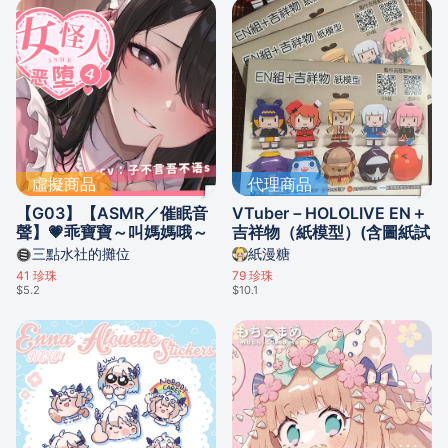
虛擬商品
代理商品
【G03】【ASMR／催眠音
VTuber－HOLOLIVE EN＋
聲】💗乖寶寶～叫媽媽哦～
吉祥物（紙模型）(含圖紙試
溫柔怪人姐姐的陷阱——女
做)
三點水社的攤位
紙漫糖
怪人惡墮④【中文音聲】
41
珍珠
79
珍珠
$5.2
$10.1