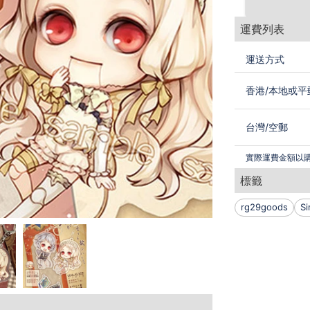
運費列表
運送方式
香港
/
本地或平
台灣
/
空郵
實際運費金額以
標籤
rg29goods
Si