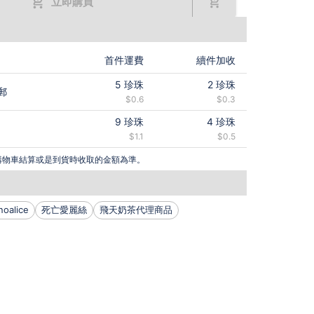
立即購買
首件運費
續件加收
5
珍珠
2
珍珠
郵
$0.6
$0.3
9
珍珠
4
珍珠
$1.1
$0.5
購物車結算或是到貨時收取的金額為準。
noalice
死亡愛麗絲
飛天奶茶代理商品