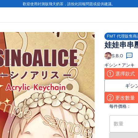
歡迎使用封測版飛天奶茶，請按此回報問題或提供建議。
FMT 代理販售商
娃娃串串
S.B.O
ギシン＊アンキ
① 選擇款式
ギシ
② 更改數量
每件
價格：
數量