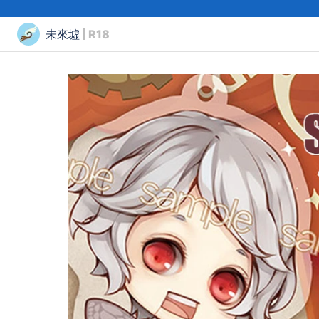
未來墟
| R18