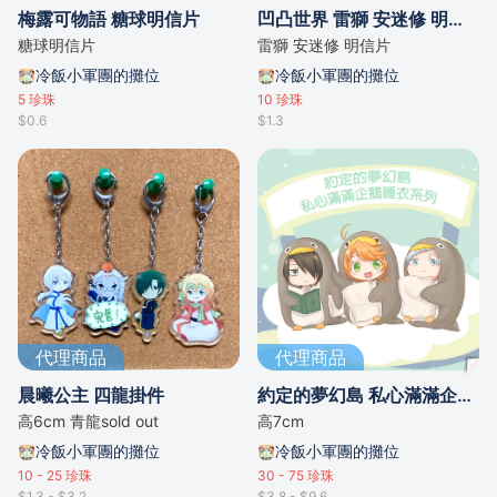
梅露可物語 糖球明信片
凹凸世界 雷獅 安迷修 明信片set
糖球明信片
雷獅 安迷修 明信片
冷飯小軍團的攤位
冷飯小軍團的攤位
5
珍珠
10
珍珠
$0.6
$1.3
代理商品
代理商品
晨曦公主 四龍掛件
約定的夢幻島 私心滿滿企鵝睡衣系列掛件
高6cm 青龍sold out
高7cm
冷飯小軍團的攤位
冷飯小軍團的攤位
10 - 25
珍珠
30 - 75
珍珠
$1.3 - $3.2
$3.8 - $9.6