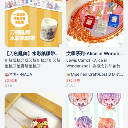
【刀劍亂舞】水彩紙膠帶「一梳梳到神龍見首不見尾」/by .da
文學系列-Alice in Wonderland
佢幫我梳頭我又幫佢梳頭佢又幫
Lewis Carroll《Alice in
佢梳頭佢再幫佢梳頭
Wonderland》為概念的印象飾
物
本丸∞NADA
Miseinen Craft/Lost B Mist的攤位
30
珍珠
280
珍珠
$3.8
$35.7