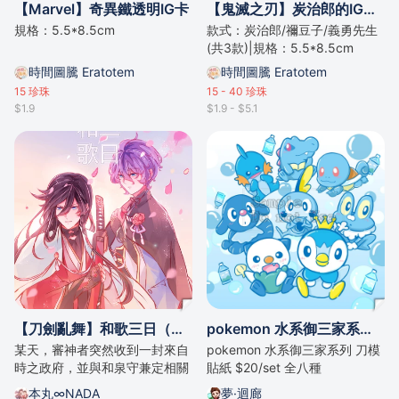
【Marvel】奇異鐵透明IG卡
【鬼滅之刃】炭治郎的IG透明卡片
規格：5.5*8.5cm
款式：炭治郎/禰豆子/義勇先生
(共3款)|規格：5.5*8.5cm
時間圖騰 Eratotem
時間圖騰 Eratotem
15
珍珠
15 - 40
珍珠
$1.9
$1.9 - $5.1
【刀劍亂舞】和歌三日（雙兼定）/by奈つき
pokemon 水系御三家系列 刀模貼紙
某天，審神者突然收到一封來自
pokemon 水系御三家系列 刀模
時之政府，並與和泉守兼定相關
貼紙 $20/set 全八種
的信件，信中的內容到底是…？
本丸∞NADA
夢·迴廊