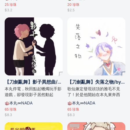
25
珍珠
20
珍珠
$3.2
$2.5
【刀劍亂舞】影子異想曲/by .da
【刀劍亂舞】失落之物/by .da
本丸停電，秋田點起蠟燭玩手影
歌仙兼定發現頭頂的雅毛不見
遊戲，卻發現影子居然動起
了！於是他開始在本丸東奔西
來⋯⋯？
跑，尋找他的失落之物⋯⋯
本丸∞NADA
本丸∞NADA
65
珍珠
65
珍珠
$8.3
$8.3