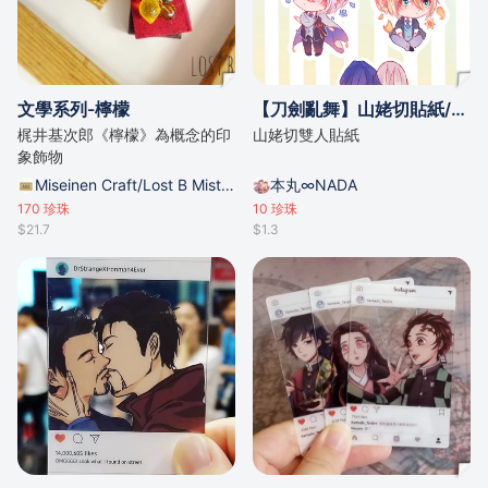
文學系列-檸檬
【刀劍亂舞】山姥切貼紙/by 奈つき
梶井基次郎《檸檬》為概念的印
山姥切雙人貼紙
象飾物
Miseinen Craft/Lost B Mist的攤位
本丸∞NADA
170
珍珠
10
珍珠
$21.7
$1.3