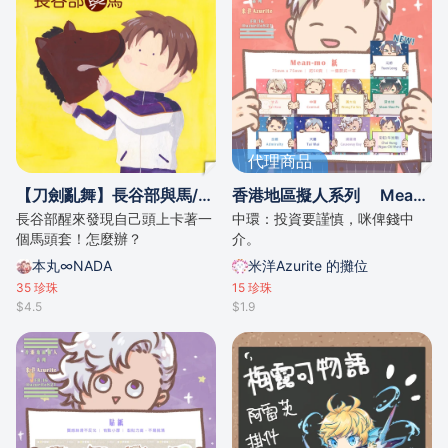
代理商品
【刀劍亂舞】長谷部與馬/by .da
香港地區擬人系列 Mean-mo 紙
長谷部醒來發現自己頭上卡著一
中環：投資要謹慎，咪俾錢中
個馬頭套！怎麼辦？
介。
本丸∞NADA
米洋Azurite 的攤位
35
珍珠
15
珍珠
$4.5
$1.9