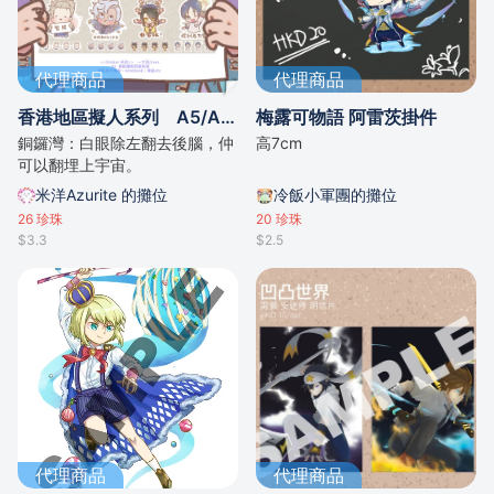
代理商品
代理商品
香港地區擬人系列 A5/A6貼紙
梅露可物語 阿雷茨掛件
銅鑼灣：白眼除左翻去後腦，仲
高7cm
可以翻埋上宇宙。
米洋Azurite 的攤位
冷飯小軍團的攤位
26
珍珠
20
珍珠
$3.3
$2.5
代理商品
代理商品