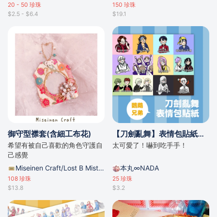
20 - 50
珍珠
150
珍珠
$2.5 - $6.4
$19.1
御守型襟套(含細工布花)
【刀劍亂舞】表情包貼紙「鸚鵡兄弟表情包」/by .da
希望有被自己喜歡的角色守護自
太可愛了！嚇到吃手手！
己感覺
Miseinen Craft/Lost B Mist的攤位
本丸∞NADA
108
珍珠
25
珍珠
$13.8
$3.2