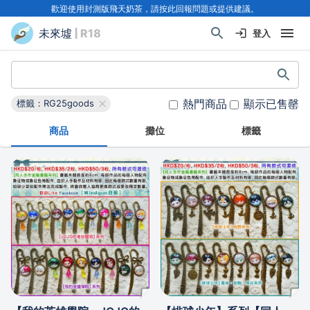
歡迎使用封測版飛天奶茶，請按此回報問題或提供建議。
未來墟
| R18
登入
熱門商品
顯示已售罄
標籤：RG25goods
商品
攤位
標籤