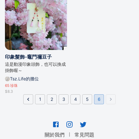
印象髮飾-竈門禰豆子
這是動漫印象頭飾，也可以換成
掛飾喔～
Tsz.Life的攤位
65
珍珠
$8.3
1
2
3
4
5
6
｜
關於我們
常見問題