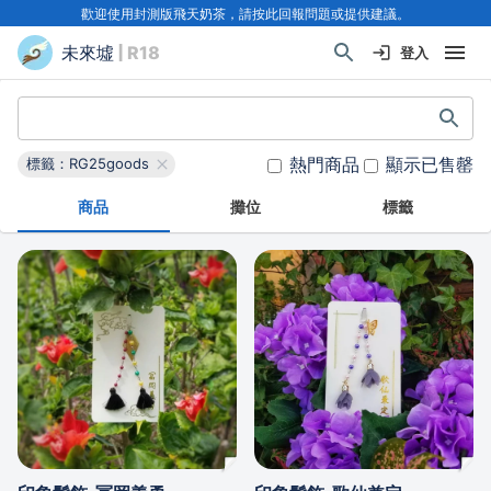
歡迎使用封測版飛天奶茶，請按此回報問題或提供建議。
未來墟
| R18
登入
熱門商品
顯示已售罄
標籤：RG25goods
商品
攤位
標籤