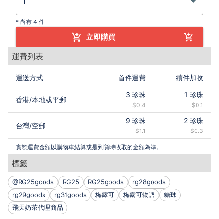
*
尚有 4 件
立即購買
運費列表
運送方式
首件運費
續件加收
3
珍珠
1
珍珠
香港
/
本地或平郵
$0.4
$0.1
9
珍珠
2
珍珠
台灣
/
空郵
$1.1
$0.3
實際運費金額以購物車結算或是到貨時收取的金額為準。
標籤
@RG25goods
RG25
RG25goods
rg28goods
rg29goods
rg31goods
梅露可
梅露可物語
糖球
飛天奶茶代理商品