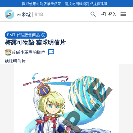
歡迎使用封測版飛天奶茶，請按此回報問題或提供建議。
未來墟
| R18
登入
FMT 代理販售商品
梅露可物語 糖球明信片
冷飯小軍團的攤位
糖球明信片