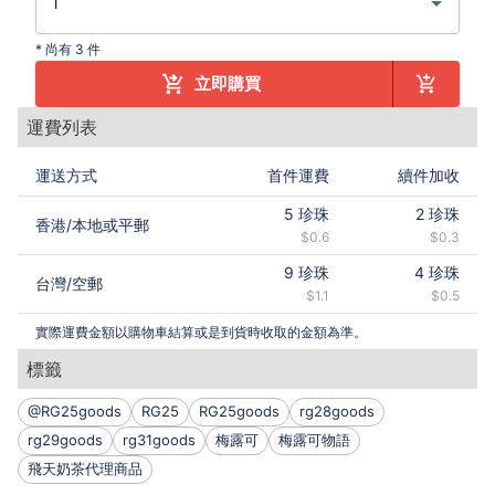
*
尚有 3 件
立即購買
運費列表
運送方式
首件運費
續件加收
5
珍珠
2
珍珠
香港
/
本地或平郵
$0.6
$0.3
9
珍珠
4
珍珠
台灣
/
空郵
$1.1
$0.5
實際運費金額以購物車結算或是到貨時收取的金額為準。
標籤
@RG25goods
RG25
RG25goods
rg28goods
rg29goods
rg31goods
梅露可
梅露可物語
飛天奶茶代理商品