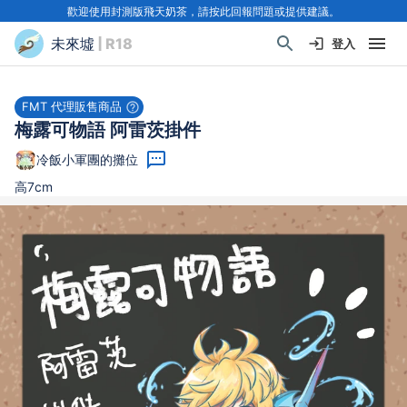
歡迎使用封測版飛天奶茶，請按此回報問題或提供建議。
未來墟
| R18
登入
FMT 代理販售商品
梅露可物語 阿雷茨掛件
冷飯小軍團的攤位
高7cm