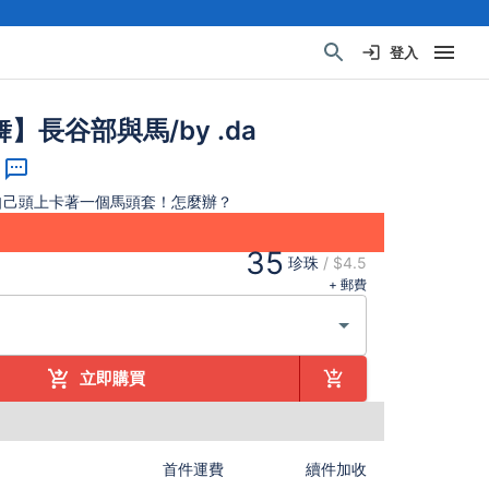
登入
】長谷部與馬/by .da
自己頭上卡著一個馬頭套！怎麼辦？
35
珍珠
/
$4.5
+ 郵費
立即購買
首件運費
續件加收