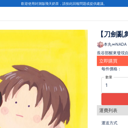
歡迎使用封測版飛天奶茶，請按此回報問題或提供建議。
【刀劍亂舞
本丸∞NADA
長谷部醒來發現
立即購買
每件
價格：
數量
運費列表
運送方式