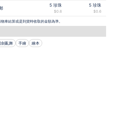
5
珍珠
5
珍珠
郵
$0.6
$0.6
購物車結算或是到貨時收取的金額為準。
刀劍亂舞
手繪
繪本