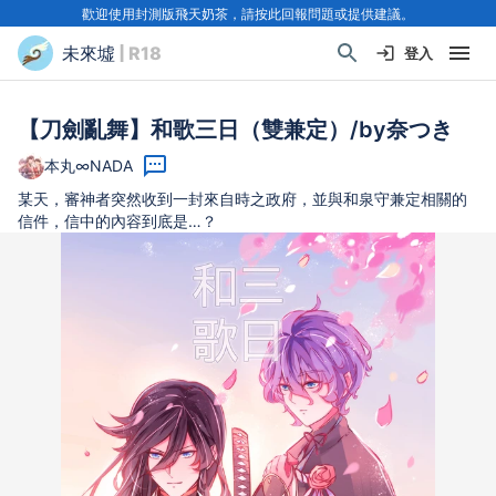
歡迎使用封測版飛天奶茶，請按此回報問題或提供建議。
未來墟
| R18
登入
【刀劍亂舞】和歌三日（雙兼定）/by奈つき
本丸∞NADA
某天，審神者突然收到一封來自時之政府，並與和泉守兼定相關的
信件，信中的內容到底是…？