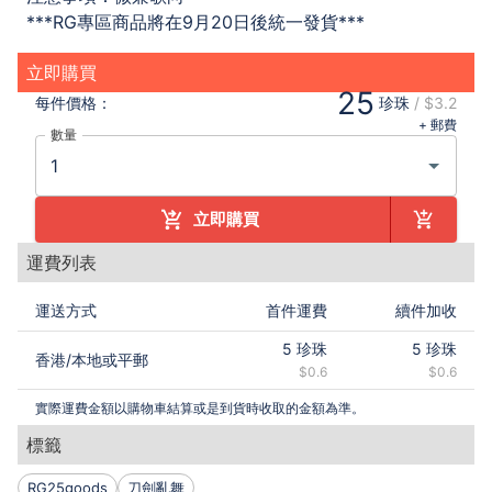
***RG專區商品將在9月20日後統一發貨***
立即購買
25
每件
價格：
珍珠
/
$3.2
+ 郵費
數量
立即購買
運費列表
運送方式
首件運費
續件加收
5
珍珠
5
珍珠
香港
/
本地或平郵
$0.6
$0.6
實際運費金額以購物車結算或是到貨時收取的金額為準。
標籤
RG25goods
刀劍亂舞