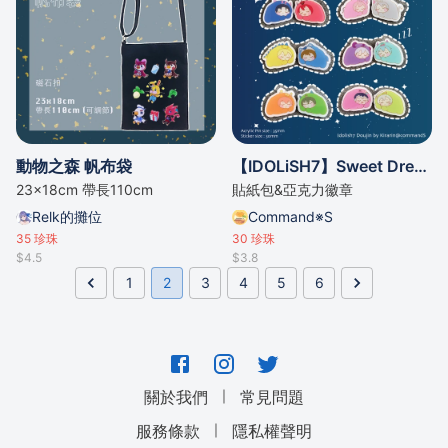
動物之森 帆布袋
【IDOLiSH7】Sweet Dream Monster系列
23x18cm 帶長110cm
貼紙包&亞克力徽章
Relk的攤位
Command※S
35
珍珠
30
珍珠
$4.5
$3.8
1
2
3
4
5
6
｜
關於我們
常見問題
｜
服務條款
隱私權聲明