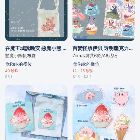
在魔王城說晚安 惡魔小熊 帆布袋
百變怪版伊貝 透明壓克力吊飾/A6貼紙
惡魔小熊帆布袋
7cm吊飾共6款/A6貼紙
Relk的攤位
Relk的攤位
40
珍珠
12 - 25
珍珠
$5.1
$1.5 - $3.2