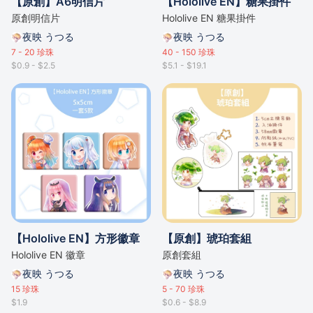
【原創】A6明信片
【Hololive EN】糖果掛件
原創明信片
Hololive EN 糖果掛件
夜映 うつる
夜映 うつる
7 - 20
珍珠
40 - 150
珍珠
$0.9 - $2.5
$5.1 - $19.1
【Hololive EN】方形徽章
【原創】琥珀套組
Hololive EN 徽章
原創套組
夜映 うつる
夜映 うつる
15
珍珠
5 - 70
珍珠
$1.9
$0.6 - $8.9