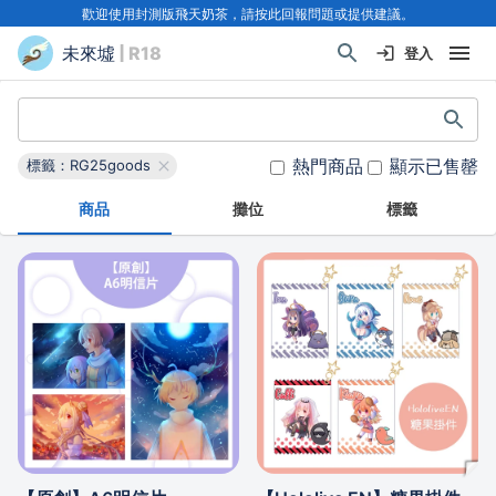
歡迎使用封測版飛天奶茶，請按此回報問題或提供建議。
未來墟
| R18
登入
熱門商品
顯示已售罄
標籤：RG25goods
商品
攤位
標籤