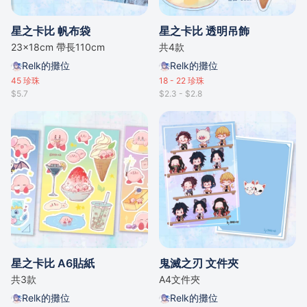
星之卡比 帆布袋
星之卡比 透明吊飾
23x18cm 帶長110cm
共4款
Relk的攤位
Relk的攤位
45
珍珠
18 - 22
珍珠
$5.7
$2.3 - $2.8
星之卡比 A6貼紙
鬼滅之刃 文件夾
共3款
A4文件夾
Relk的攤位
Relk的攤位