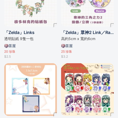
「Zelda」Links
「Zelda」眾神2 Link／Ravio 亞克力立牌
透明貼紙 9隻一包
高約5cm x 寬約6cm
茶屋
茶屋
20
珍珠
25
珍珠
$2.5
$3.2