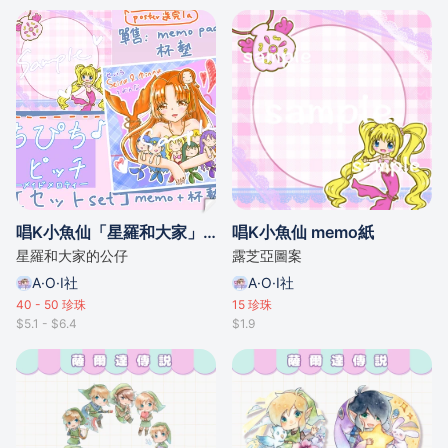
唱K小魚仙「星羅和大家」杯墊
唱K小魚仙 memo紙
星羅和大家的公仔
露芝亞圖案
A·O·I社
A·O·I社
40 - 50
珍珠
15
珍珠
$5.1 - $6.4
$1.9