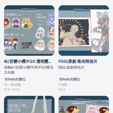
IB/百變小櫻/FGO 透明壓克力
FGO/原創 珠光明信片
IB胸針/百變小櫻PP夾/FGO壓克
阿比/原創明信片
力吊飾
Relk的攤位
Relk的攤位
15 - 28
珍珠
7
珍珠
$1.9 - $3.6
$0.9