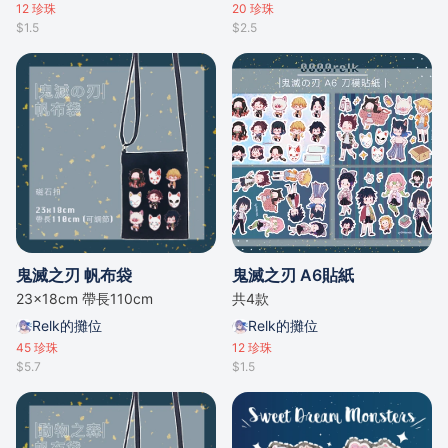
12
珍珠
20
珍珠
$1.5
$2.5
鬼滅之刃 帆布袋
鬼滅之刃 A6貼紙
23x18cm 帶長110cm
共4款
Relk的攤位
Relk的攤位
45
珍珠
12
珍珠
$5.7
$1.5