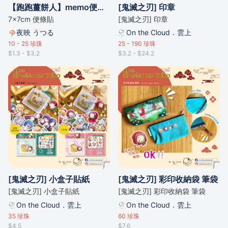
【跑跑薑餅人】memo便條紙
[鬼滅之刃] 印章
7x7cm 便條貼
[鬼滅之刃] 印章
夜映 うつる
On the Cloud．雲上
10 - 25
珍珠
25 - 190
珍珠
$1.3 - $3.2
$3.2 - $24.2
[鬼滅之刃] 小盒子貼紙
[鬼滅之刃] 彩印收納袋 筆袋
[鬼滅之刃] 小盒子貼紙
[鬼滅之刃] 彩印收納袋 筆袋
On the Cloud．雲上
On the Cloud．雲上
35
珍珠
60
珍珠
$4.5
$7.6