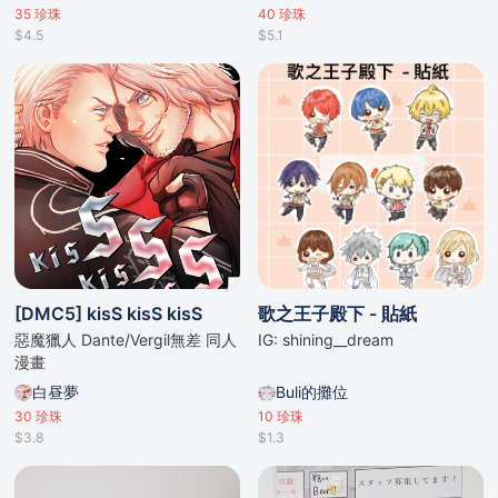
35
珍珠
40
珍珠
$4.5
$5.1
[DMC5] kisS kisS kisS
歌之王子殿下 - 貼紙
惡魔獵人 Dante/Vergil無差 同人
IG: shining__dream
漫畫
白昼夢
Buli的攤位
30
珍珠
10
珍珠
$3.8
$1.3