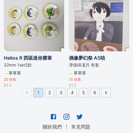
Helios R 西區迷你襟章
偶像夢幻祭 A5咭
32mm 1set2款
淨係得凜月 有套
草草草
草草草
25
珍珠
10
珍珠
$3.2
$1.3
1
2
3
4
5
6
｜
關於我們
常見問題