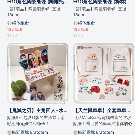
FGO角色陶瓷餐碟 (阿爾托莉亞)
FGO角色陶瓷餐碟 (梅林)
【訂製品】陶瓷製餐碟, 直徑
【訂製品】陶瓷製餐碟, 直徑
18cm
18cm
絕体絕命
絕体絕命
130
珍珠
130
珍珠
$16.6
$16.6
【鬼滅之刃】主角四人+水呼組角色防水貼紙👺
【天竺鼠車車】全套車車防水貼紙🐹
貼紙SET包含Q版的主角眾，水
可貼MacBook/電腦機背的防水
呼組師兄姐們和師傅！
貼紙！讓可愛的車車治癒你的心
靈pui！
時間圖騰 Eratotem
時間圖騰 Eratotem