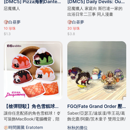
[DMC5] Pizza海豹Dante貼紙包
[DMC5] Daily Devils: Out of Bath
惡魔獵人
惡魔獵人 家庭向 斯巴達一家的
出浴日常二三事 同人漫畫
白昼夢
白昼夢
10
珍珠
30
珍珠
$1.3
$3.8
【槍彈辯駁】角色雪糕球防水貼紙🍨
FGO/Fate Grand Order 壓克力匙扣/立牌/擺件
讓你任意配搭的角色雪糕球！🍨
Saber/亞瑟王/遠坂凜/帝王花/葛
可裝飾MacBook/電腦機背，陪
飾北齋/阿榮/茨木童子 雙用立牌/
伴你渡過炎炎夏日。
掛件 9CM 高
時間圖騰 Eratotem
秋秋的攤位