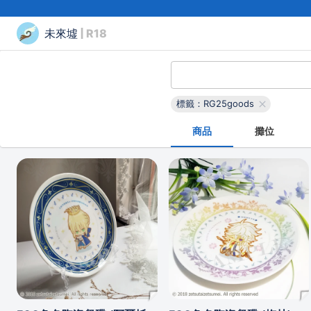
未來墟
| R18
標籤：RG25goods
商品
攤位