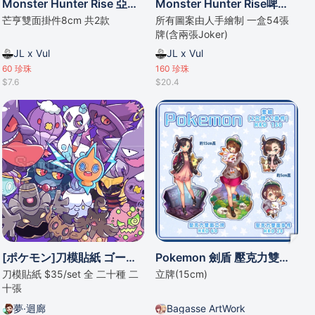
Monster Hunter Rise 亞克力牌 魔物獵人崛起貓狗壓克力雙面掛件
Monster Hunter Rise啤牌 魔物獵人掘起撲克盒裝
芒亨雙面掛件8cm 共2款
所有圖案由人手繪制 一盒54張
牌(含兩張Joker)
JL x Vul
JL x Vul
60
珍珠
160
珍珠
$7.6
$20.4
[ポケモン]刀模貼紙 ゴーストタイプ大集合👻👻👻💀Ghost type 👻💀
Pokemon 劍盾 壓克力雙面立牌
刀模貼紙 $35/set 全 二十種 二
立牌(15cm)
十張
夢·迴廊
Bagasse ArtWork