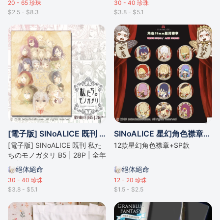
20 - 65
珍珠
30 - 40
珍珠
$2.5 - $8.3
$3.8 - $5.1
[電子版] SINoALICE 既刊 - 私たちのモノガタリ | 全年齡 | 歡樂向短漫
SINoALICE 星幻角色襟章【自選款式 / 12款】【部分款已完售】
[電子版] SINoALICE 既刊 私た
12款星幻角色襟章+SP款
ちのモノガタリ B5 | 28P | 全年
齡 | 歡樂向短漫
絕体絕命
絕体絕命
30 - 40
珍珠
12 - 20
珍珠
$3.8 - $5.1
$1.5 - $2.5