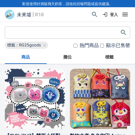
歡迎使用封測版飛天奶茶，請按此回報問題或提供建議。
未來墟
| R18
登入
熱門商品
顯示已售罄
標籤：RG25goods
商品
攤位
標籤