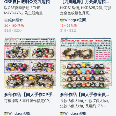
GBF夏日透明亞克力匙扣
【刀劍亂舞】月亮鎖匙扣系列
以GBF夏季活動「THE
HKD$15/個, HKD$25/2個, 可指
MAYDAYS」為主題繪畫
定金色或銀色月亮。
絕体絕命
Windgun烈風
30 - 160
珍珠
15 - 25
珍珠
$3.8 - $20.4
$1.9 - $3.2
多部作品 【同人手作CP手環系列】
多部作品【同人手作全員手環系列】
可根據客人喜好製作指定CP。
長款(8個人物), 中款(7個人物),
短款(6個人物), 長度約17.5～
18.5cm
Windgun烈風
Windgun烈風