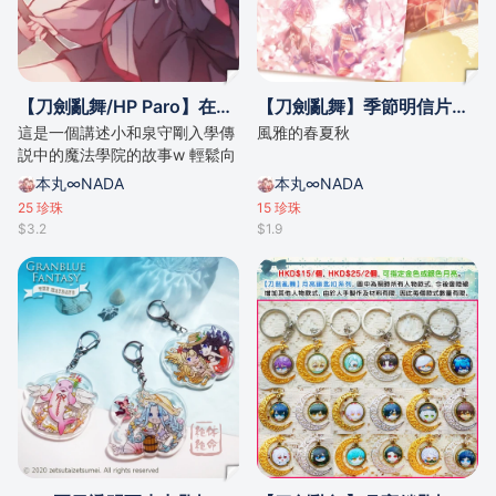
【刀劍亂舞/HP Paro】在霍格華兹相遇時（小和泉守中心）/by奈つき
【刀劍亂舞】季節明信片（歌仙中心）/by奈つき
這是一個講述小和泉守剛入學傳
風雅的春夏秋
説中的魔法學院的故事w 輕鬆向
本丸∞NADA
本丸∞NADA
25
珍珠
15
珍珠
$3.2
$1.9