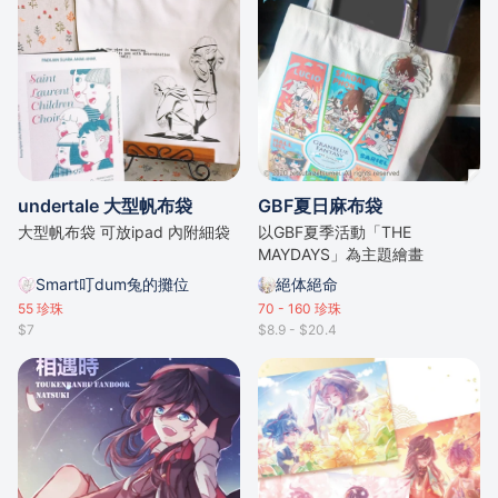
undertale 大型帆布袋
GBF夏日麻布袋
大型帆布袋 可放ipad 內附細袋
以GBF夏季活動「THE
MAYDAYS」為主題繪畫
Smart叮dum兔的攤位
絕体絕命
55
珍珠
70 - 160
珍珠
$7
$8.9 - $20.4