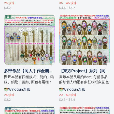
25
珍珠
35 - 45
珍珠
$3.2
$4.5 - $5.7
多部作品【同人手作金屬書籤系列】
【東方Project】系列【同人手作金屬書籤系列】
間尺本體有四種款式：簡約、猫
書籤本體長度約8cm, 每部作品
猫、鎖匙、蕾絲, 顏色有兩種：
的每個人物配有象征物或象征色
銀色、銅色。
等配件。
Windgun烈風
Windgun烈風
25
珍珠
20 - 50
珍珠
$3.2
$2.5 - $6.4