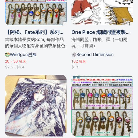
【阿松、Fate系列】系列【同人手作金屬書籤系列】
One Piece 海賊同盟複製簽名板
書籤本體長度約8cm, 每部作品
海賊同盟，路飛、羅（一組兩
的每個人物配有象征物或象征色
塊，可拼圖）
等配件。
Windgun烈風
Second Dimension
20 - 50
珍珠
102
珍珠
$2.5 - $6.4
$13