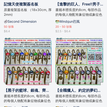
記憶天使複製簽名板
【進擊的巨人、Free!!男子游泳部、YURI!!! on ICE】系列【同人手作金屬書籤系列】
原畫複製簽名板 （18x30cm, 厚
書籤本體長度約8cm, 每部作品
2mm)
的每個人物配有象征物或象征色
等配件。
Second Dimension
Windgun烈風
50
珍珠
20 - 50
珍珠
$6.4
$2.5 - $6.4
【黑子的籃球、銀魂、齊木楠雄、POP TEAM EPIC (pop子和pipi美的日常)】系列【同人手作金屬書籤系列】
【全職獵人、約定的夢幻島、JOJO的奇妙冒險】系列【同人手作金屬書籤系列】
書籤本體長度約8cm, 每部作品
書籤本體長度約8cm, 每部作品
的每個人物配有象征物或象征色
的每個人物配有象征物或象征色
等配件。
等配件。