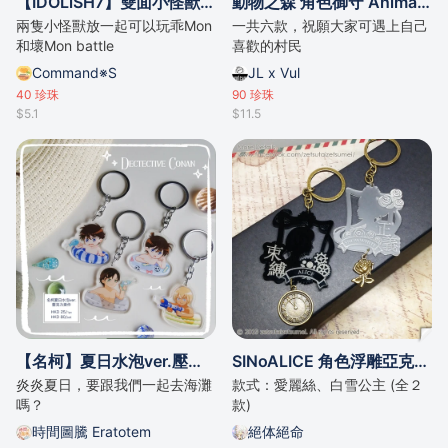
【IDOLiSH7】雙面小怪獸團子吊飾
動物之森 角色御守 Animal Crossing 動物森友會開運護身符掛件
兩隻小怪獸放一起可以玩乖Mon
一共六款，祝願大家可遇上自己
和壞Mon battle
喜歡的村民
Command※S
JL x Vul
40
珍珠
90
珍珠
$5.1
$11.5
【名柯】夏日水泡ver.壓克力吊飾
SINoALICE 角色浮雕亞克力匙扣 (全２款)
炎炎夏日，要跟我們一起去海灘
款式：愛麗絲、白雪公主 (全２
嗎？
款)
時間圖騰 Eratotem
絕体絕命