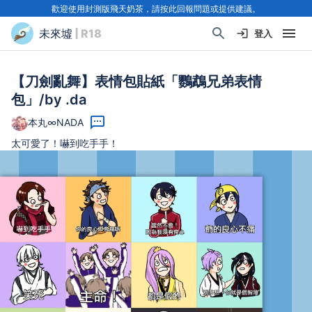
歡迎使用封測版飛天奶茶，請按此回報問題或提供建議。
未來墟
| R18
登入
【刀劍亂舞】表情包貼紙「鸚鵡兄弟表情
包」/by .da
本丸∞NADA
太可愛了！嚇到吃手手！