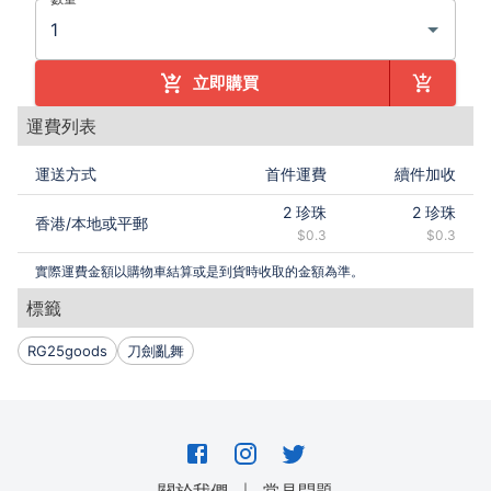
立即購買
運費列表
運送方式
首件運費
續件加收
2
珍珠
2
珍珠
香港
/
本地或平郵
$0.3
$0.3
實際運費金額以購物車結算或是到貨時收取的金額為準。
標籤
RG25goods
刀劍亂舞
｜