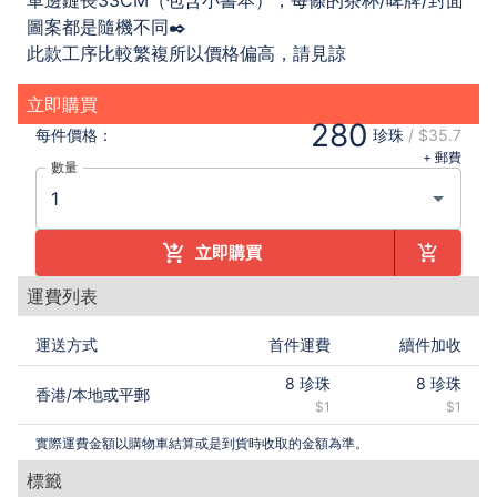
單邊鏈長33CM（包含小書本），每條的茶杯/啤牌/封面
圖案都是隨機不同✒️
此款工序比較繁複所以價格偏高，請見諒
立即購買
280
每件
價格：
珍珠
/
$35.7
+ 郵費
數量
立即購買
運費列表
運送方式
首件運費
續件加收
8
珍珠
8
珍珠
香港
/
本地或平郵
$1
$1
實際運費金額以購物車結算或是到貨時收取的金額為準。
標籤