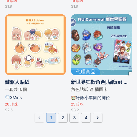
15
珍珠
15
珍珠
$1.9
$1.9
代理商品
鏈鋸人貼紙
新世界狂歡角色貼紙set 連插圖明信片
一套共10個
角色貼紙 連 插圖卡
3Mins
冷飯小軍團的攤位
20
珍珠
25
珍珠
$2.5
$3.2
1
2
3
4