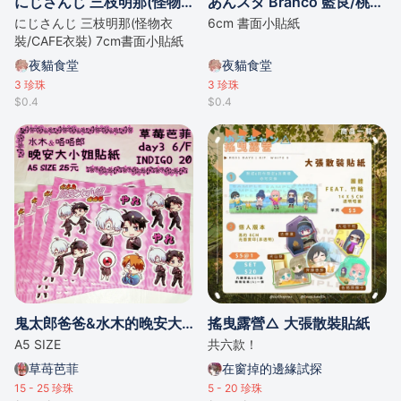
にじさんじ 三枝明那(怪物衣裝/CAFE衣裝) 7cm書面小貼紙
あんスタ Branco 藍良/桃李 書面小貼紙
にじさんじ 三枝明那(怪物衣
6cm 書面小貼紙
裝/CAFE衣裝) 7cm書面小貼紙
夜貓食堂
夜貓食堂
3
珍珠
3
珍珠
$0.4
$0.4
鬼太郎爸爸&水木的晚安大小姐貼紙
搖曳露營△ 大張散裝貼紙
A5 SIZE
共六款！
草苺芭菲
在窗掉的邊緣試探
15 - 25
珍珠
5 - 20
珍珠