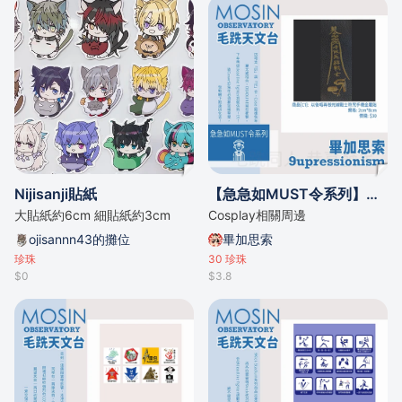
Nijisanji貼紙
【急急如MUST令系列】我以後唔再做死線戰士符咒 手機金屬貼
大貼紙約6cm 細貼紙約3cm
Cosplay相關周邊
ojisannn43的攤位
畢加思索
珍珠
30
珍珠
$0
$3.8