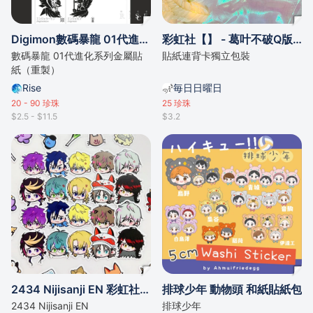
Digimon數碼暴龍 01代進化系列金屬貼紙（重製）
彩虹社【】 - 葛叶不破Q版貼紙
數碼暴龍 01代進化系列金屬貼
貼紙連背卡獨立包裝
紙（重製）
Rise
毎日日曜日
20 - 90
珍珠
25
珍珠
$2.5 - $11.5
$3.2
2434 Nijisanji EN 彩虹社 Luxiem Noctyx 貼紙包
排球少年 動物頭 和紙貼紙包
2434 Nijisanji EN
排球少年