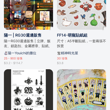
陽一 | RG30週邊販售
FF14-萌寵貼紙組
陽一RG30週邊販售 | 立牌、飯
尺寸：A5半斷貼紙，一套兩張不
友、鎖匙扣、金屬襟章、貼紙、
拆賣
明信片、親簽色紙、電腦桌墊、
陽一Youichi的攤位
精神時光屋
掛畫 | 售完即止
25 - 900
珍珠
30
珍珠
$3.2 - $114.7
$3.8