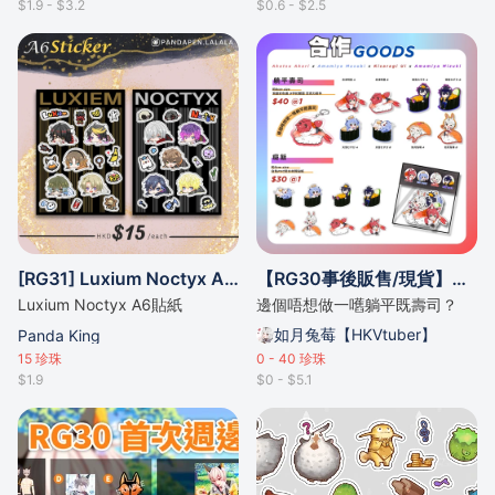
$1.9 - $3.2
$0.6 - $2.5
[RG31] Luxium Noctyx A6貼紙
【RG30事後販售/現貨】合作壽司商品【如月兔莓/赤津明里/雨宮みずき/天宮むすび】
Luxium Noctyx A6貼紙
邊個唔想做一嚿躺平既壽司？
如月兔莓【HKVtuber】
Panda King
15
珍珠
0 - 40
珍珠
$1.9
$0 - $5.1