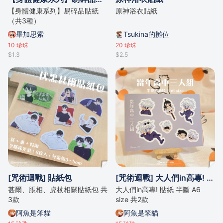
【身體健康系列】易碎品貼紙
原神浴衣貼紙
（共3種）
畢加思索
Tsukina的攤位
10
珍珠
20
珍珠
$1.3
$2.5
[咒術迴戰] 貼紙包
[咒術迴戰] 大人們in高專! 貼紙
甚爾、脹相、虎杖相關貼紙包 共
大人們in高專! 貼紙 半斷 A6
3款
size 共2款
阿魚是笨貓
阿魚是笨貓