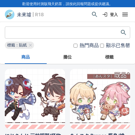
歡迎使用封測版飛天奶茶，請按此回報問題或提供建議。
未來墟
| R18
登入
熱門商品
顯示已售罄
標籤：貼紙
商品
攤位
標籤