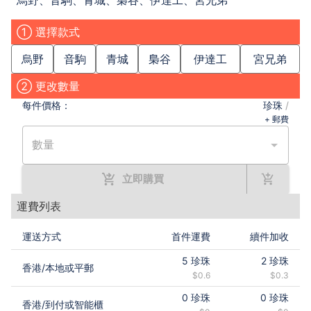
烏野、音駒、青城、梟谷、伊達工、宮兄弟
① 選擇款式
烏野
音駒
青城
梟谷
伊達工
宮兄弟
② 更改數量
每件
價格：
珍珠
/
+ 郵費
數量
立即購買
運費列表
運送方式
首件運費
續件加收
5
珍珠
2
珍珠
香港
/
本地或平郵
$0.6
$0.3
0
珍珠
0
珍珠
香港
/
到付或智能櫃