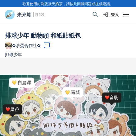
歡迎使用封測版飛天奶茶，請按此回報問題或提供建議。
未來墟
| R18
登入
排球少年 動物頭 和紙貼紙包
✿炒蛋合作社✿
排球少年