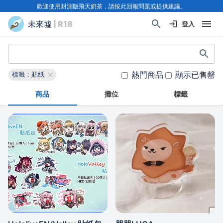
歡迎使用封測版飛天奶茶，請按此回報問題或提供建議。
未來墟
| R18
登入
熱門商品
顯示已售罄
標籤：貼紙
商品
攤位
標籤