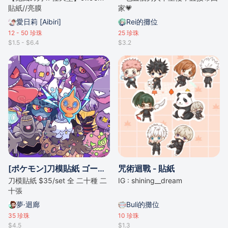
貼紙//亮膜
家💗
愛日莉 [Aibiri]
Rei的攤位
12 - 50
珍珠
25
珍珠
$1.5 - $6.4
$3.2
[ポケモン]刀模貼紙 ゴーストタイプ大集合👻👻👻💀Ghost type 👻💀
咒術迴戰 - 貼紙
刀模貼紙 $35/set 全 二十種 二
IG : shining__dream
十張
夢·迴廊
Buli的攤位
35
珍珠
10
珍珠
$4.5
$1.3