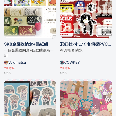
SK8金屬收納盒+貼紙組
彩虹社-すごく名偵探PVC貼紙
一個金屬收納盒+四款貼紙為一
有刀模 & 防水
組
Voidmatsu
COWKEY
20
珍珠
20
珍珠
$2.5
$2.5