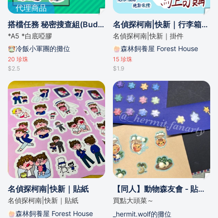
代理商品
搭檔任務 秘密搜查組(Buddy Mission BOND) - A5貼紙
名偵探柯南|快新｜行李箱掛件
*A5 *白底啞膠
名偵探柯南|快新｜掛件
冷飯小軍團的攤位
森林飼養屋 Forest House
20
珍珠
15
珍珠
$2.5
$1.9
名偵探柯南|快新｜貼紙
【同人】動物森友會 - 貼紙組合（星星、曹賣、星座碎片）
名偵探柯南|快新｜貼紙
買點大頭菜～
森林飼養屋 Forest House
_hermit.wolf的攤位