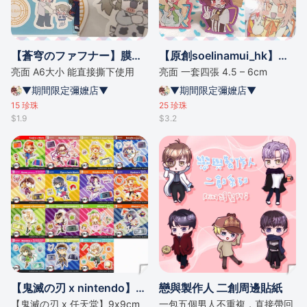
【蒼穹のファフナー】膜切貼紙
【原創soelinamui_hk】貼紙套裝
亮面 A6大小 能直接撕下使用
亮面 一套四張 4.5 – 6cm
▼期間限定彌嬤店▼
▼期間限定彌嬤店▼
15
珍珠
25
珍珠
$1.9
$3.2
【鬼滅の刃 x nintendo】貼紙 (9x9cm)
戀與製作人 二創周邊貼紙
【鬼滅の刃 x 任天堂】9x9cm
一包五個男人不重複，直接帶回