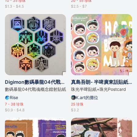
10 - 35
珍珠
20 - 55
珍珠
$1.3 - $4.5
$2.5 - $7
Digimon數碼暴龍04代戰魂概念鐳射貼紙
真島吾朗- 半啤廣東話貼紙+postcard生日祭組合
數碼暴龍04代戰魂概念鐳射貼紙
珠光半啤貼紙+珠光Postcard
Rise
K.art的攤位
7 - 38
珍珠
25
珍珠
$0.9 - $4.8
$3.2