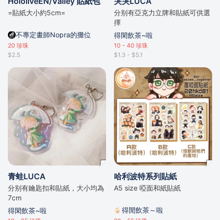
HololiveEN/Valley 貼紙包
哭哭LUCA
=貼紙大小約5cm=
分别有亞克力立牌和貼紙可供選
擇
不專定畫師Nopra的攤位
得閑飲茶~啦
20
珍珠
10 - 40
珍珠
$2.5
$1.3 - $5.1
青蛙LUCA
哈利波特系列貼紙
分别有鑰匙扣和貼紙，大小均為
A5 size 啞面和紙貼紙
7cm
得閒飲茶～啦
得閑飲茶~啦