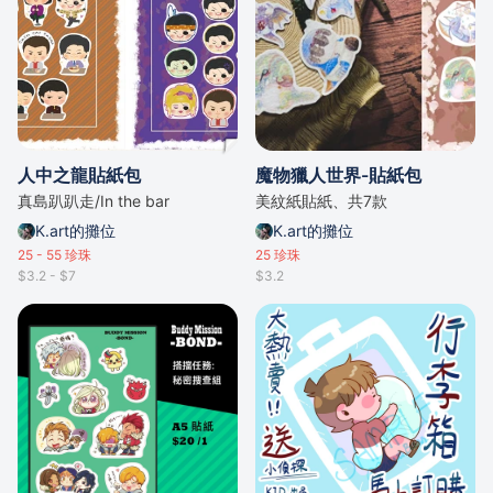
人中之龍貼紙包
魔物獵人世界-貼紙包
真島趴趴走/In the bar
美紋紙貼紙、共7款
K.art的攤位
K.art的攤位
25 - 55
珍珠
25
珍珠
$3.2 - $7
$3.2