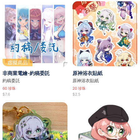
虛擬商品
非商業電繪-約稿委託
原神浴衣貼紙
約稿委託
原神浴衣貼紙
60
珍珠
20
珍珠
$7.6
$2.5