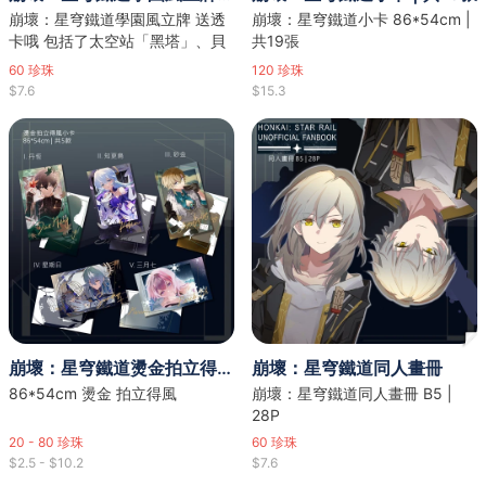
崩壞：星穹鐵道學園風立牌 送透
崩壞：星穹鐵道小卡 86*54cm |
卡哦 包括了太空站「黑塔」、貝
共19張
洛伯格全女角
60
珍珠
120
珍珠
$7.6
$15.3
崩壞：星穹鐵道燙金拍立得風小卡
崩壞：星穹鐵道同人畫冊
86*54cm 燙金 拍立得風
崩壞：星穹鐵道同人畫冊 B5 |
28P
20 - 80
珍珠
60
珍珠
$2.5 - $10.2
$7.6