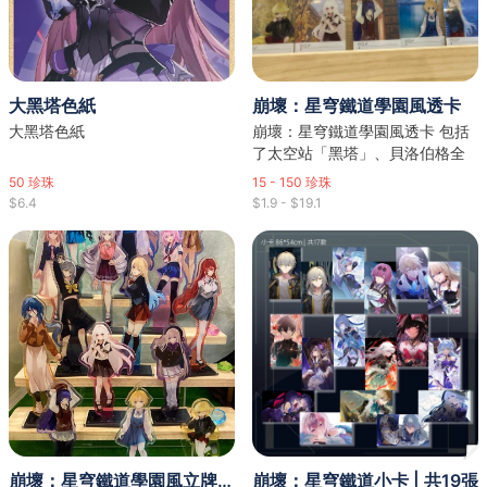
大黑塔色紙
崩壞：星穹鐵道學園風透卡
大黑塔色紙
崩壞：星穹鐵道學園風透卡 包括
了太空站「黑塔」、貝洛伯格全
女角
50
珍珠
15 - 150
珍珠
$6.4
$1.9 - $19.1
崩壞：星穹鐵道學園風立牌 （送透卡）
崩壞：星穹鐵道小卡 | 共19張