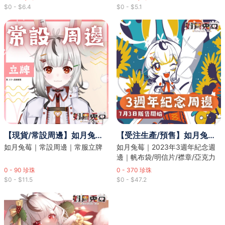
$0 - $6.4
$0 - $5.1
【現貨/常設周邊】如月兔莓｜常服立牌
【受注生產/預售】如月兔莓｜2023年3週年紀念週邊
如月兔莓｜常設周邊｜常服立牌
如月兔莓｜2023年3週年紀念週
邊｜帆布袋/明信片/襟章/亞克力
版畫/掛件
0 - 90
珍珠
0 - 370
珍珠
$0 - $11.5
$0 - $47.2