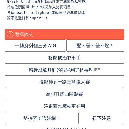
9Kick Stadium系列商品以東京奧運作為靈感
將各位關窗嘅9kick狀況加入比賽項目！
各位deadline fighter運動員已經準備就緒
絕不接受打和super！！ 
① 選擇款式
一轉身射個三分WIG
登～登～登～燈！
格蘭披治衣車手
轉身成道具師的我得到了抗毒BUFF
攝影師五十路三項鐵人賽
高根鞋跑山障礙賽
這東西比魔杖更好用
堅持著！唔好爛！
裙下注意