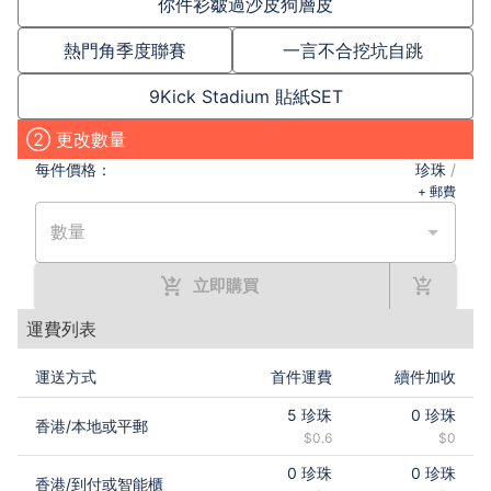
你件衫皺過沙皮狗層皮
熱門角季度聯賽
一言不合挖坑自跳
9Kick Stadium 貼紙SET
② 更改數量
每件
價格：
珍珠
/
+ 郵費
數量
立即購買
運費列表
運送方式
首件運費
續件加收
5
珍珠
0
珍珠
香港
/
本地或平郵
$0.6
$0
0
珍珠
0
珍珠
香港
/
到付或智能櫃