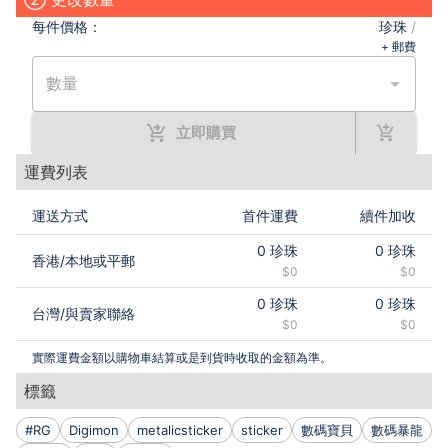
(´･ω･`) 請小心界手和多謝支持。
每件
價格：
珍珠
/
+ 郵費
數量
立即購買
運費列表
運送方式
首件運費
續件加收
0
珍珠
0
珍珠
香港
/
本地或平郵
$0
$0
0
珍珠
0
珍珠
台灣
/
與賣家聯絡
$0
$0
實際運費金額以購物車結算或是到貨時收取的金額為準。
標籤
#RG
Digimon
metalicsticker
sticker
數碼寶貝
數碼暴龍