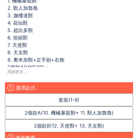
1. 機械暴龍獸
2. 獸人加魯魯
3. 迦樓達獸
4. 花仙獸
5. 超比多獸
6. 祖頓獸
7. 天使獸
8. 天女獸
9. 奧米加獸+左手劍+右炮
2個款A(HKD20)：
10. 機械暴龍獸
11. 獸人加魯魯
① 選擇款式
2個款B(HKD20)：
12. 天使獸
套裝(1-9)
13. 天女獸
寄香港：請支持本土速遞，到付，10HKD-30HKD
2個款A(10. 機械暴龍獸+ 11. 獸人加魯魯)
寄台灣：順豐速遞/郵寄，到付，40HKD/150TWD起
2個款B(12. 天使獸+ 13. 天女獸)
寄其他地方：詳細請聯絡攤主
詳細請聯絡攤主(未來墟/fb: @digimon.rise/ ig: ris.ce)
② 更改數量