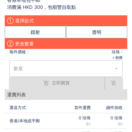
香港本地包平郵
消費滿 HKD 300，包順豐自取點
① 選擇款式
鐳射
透明
② 更改數量
每件
價格：
珍珠
/
+ 郵費
數量
立即購買
運費列表
運送方式
首件運費
續件加收
0
珍珠
0
珍珠
香港
/
本地或平郵
$0
$0