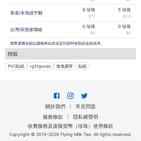
9
珍珠
5
珍珠
香港
/
本地或平郵
$1.1
$0.6
0
珍珠
0
珍珠
台灣
/
與賣家聯絡
$0
$0
實際運費金額以購物車結算或是到貨時收取的金額為準。
標籤
PVC貼紙
rg31goods
搖曳露營
貼紙
｜
關於我們
常見問題
｜
服務條款
隱私權聲明
收費服務及虛擬貨幣（珍珠）使用條款
Copyright © 2019-
2026
Flying Milk Tea. All rights reserved.