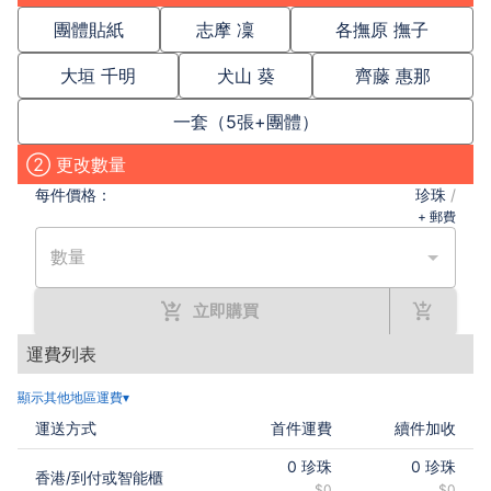
團體貼紙
志摩 凜
各撫原 撫子
大垣 千明
犬山 葵
齊藤 惠那
一套（5張+團體）
② 更改數量
每件
價格：
珍珠
/
+ 郵費
數量
立即購買
運費列表
顯示其他地區運費▾
運送方式
首件運費
續件加收
0
珍珠
0
珍珠
香港
/
到付或智能櫃
$0
$0