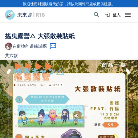
歡迎使用封測版飛天奶茶，請按此回報問題或提供建議。
未來墟
| R18
登入
搖曳露營△ 大張散裝貼紙
在窗掉的邊緣試探
共六款！