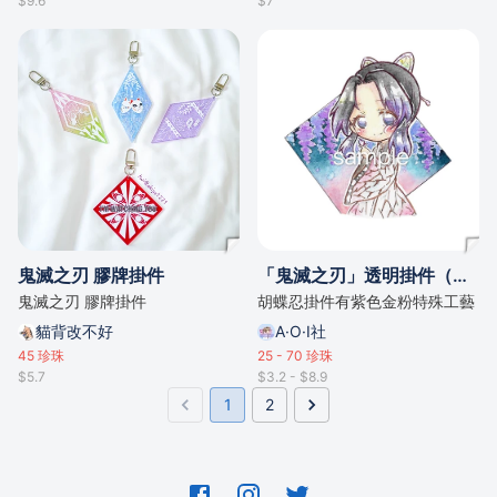
$9.6
$7
鬼滅之刃 膠牌掛件
「鬼滅之刃」透明掛件（胡蝶忍/禰豆子/香奈乎）
鬼滅之刃 膠牌掛件
胡蝶忍掛件有紫色金粉特殊工藝
貓背改不好
A·O·I社
45
珍珠
25 - 70
珍珠
$5.7
$3.2 - $8.9
1
2