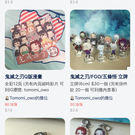
$3.8
$3.8
鬼滅之刃Q版漫畫
鬼滅之刃/FGO/五條悟 立牌
全彩12頁 (另有內頁縮時影片 可
立牌(6cm) $30一個 (另有掛件
到IG瀏覽: tomomi_owo
款 20一個 可到攤內查看)
Tomomi_owo的攤位
Tomomi_owo的攤位
60
珍珠
30
珍珠
$7.6
$3.8