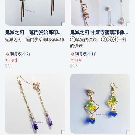
鬼滅之刃 竈門炭治郎印像耳飾
鬼滅之刃 甘露寺蜜璃印像耳環
鬼滅之刃 竈門炭治郎印像耳飾
①單隻的價錢、②③④一對
的價錢
貓背改不好
貓背改不好
40
珍珠
75
珍珠
$5.1
$9.6