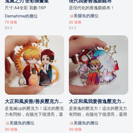
鬼滅之刃 全彩插畫集
現代我妻善逸眼鏡布
尺寸:A4全彩 頁數:16P
是現代化的善逸眼鏡布！
美腿魚的攤位
Demahmw的攤位
70
珍珠
20
珍珠
$8.9
$2.5
大正和風炭善/善炭壓克力吊飾
大正和風我妻善逸壓克力吊飾
是鬼滅cp的壓克力！這次的壓克
是善逸的壓克力！這次的壓克力
力有閃粉，在陽光下很漂亮，還
有閃粉，在陽光下很漂亮，還用
用了星星扣喔( • ̀ω•́ )✧
了星星扣喔( • ̀ω•́ )✧
美腿魚的攤位
美腿魚的攤位
30
珍珠
30
珍珠