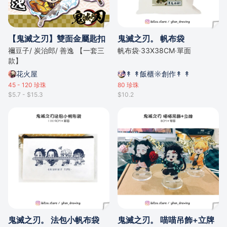
【鬼滅之刃】雙面金屬匙扣
鬼滅之刃。 帆布袋
禰豆子/ 炭治郎/ 善逸 【一套三
帆布袋‧33X38CM‧單面
款】
花火屋
↟ ↟飯櫃☼創作↟ ↟
45 - 120
珍珠
80
珍珠
$5.7 - $15.3
$10.2
鬼滅之刃。 法包小帆布袋
鬼滅之刃。 喵喵吊飾+立牌