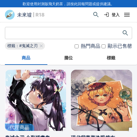
歡迎使用封測版飛天奶茶，請按此回報問題或提供建議。
未來墟
| R18
登入
熱門商品
顯示已售罄
標籤：#鬼滅之刃
商品
攤位
標籤
代理商品