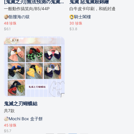
[鬼滅之刃]無法預測の鬼滅運動會
鬼滅 惡鬼滅殺錦繪
一般動作搞笑向/B5/44P
白牛皮卡印刷，和紙封邊
骷髏海の獄
騎士閣樓
48
珍珠
30
珍珠
$6.1
$3.8
鬼滅之刃蝴蝶結
共7款
Mochi Box 盒子餅
45
珍珠
$5.7