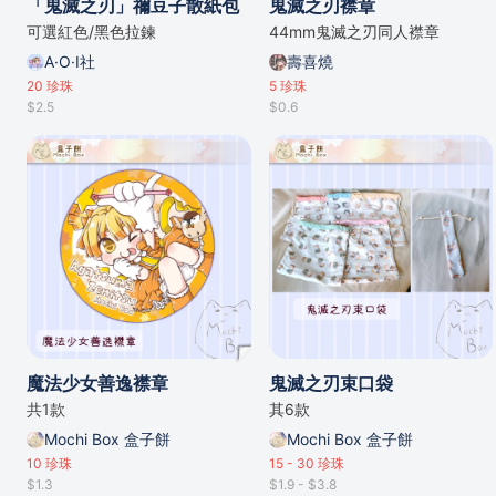
「鬼滅之刃」禰豆子散紙包
鬼滅之刃襟章
可選紅色/黑色拉鍊
44mm鬼滅之刃同人襟章
A·O·I社
壽喜燒
20
珍珠
5
珍珠
$2.5
$0.6
魔法少女善逸襟章
鬼滅之刃束口袋
共1款
其6款
Mochi Box 盒子餅
Mochi Box 盒子餅
10
珍珠
15 - 30
珍珠
$1.3
$1.9 - $3.8