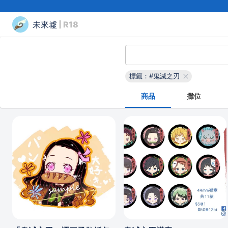
未來墟
| R18
標籤：#鬼滅之刃
商品
攤位