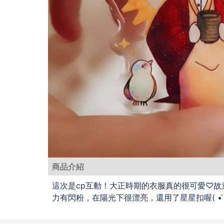
商品介紹
這次是cp互動！大正時期的衣服真的很可愛♡故意
力有閃粉，在陽光下很漂亮，還用了星星扣喔( • ̀ω