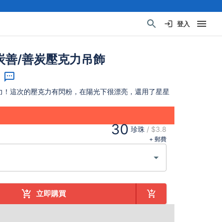
登入
炭善/善炭壓克力吊飾
力！這次的壓克力有閃粉，在陽光下很漂亮，還用了星星
30
珍珠
/
$3.8
+ 郵費
立即購買