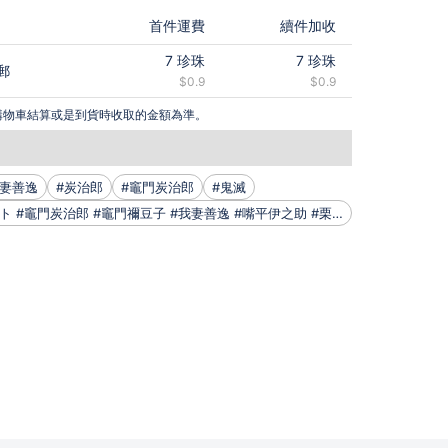
首件運費
續件加收
7
珍珠
7
珍珠
郵
$0.9
$0.9
購物車結算或是到貨時收取的金額為準。
我妻善逸
#炭治郎
#竈門炭治郎
#鬼滅
#鬼滅の刃イラスト #竈門炭治郎 #竈門禰豆子 #我妻善逸 #嘴平伊之助 #栗花落カナヲ #胡蝶しのぶ #胡蝶カナエ #冨岡義勇 #錆兎 #真菰 #伊黒小芭内 #甘露寺蜜璃 #宇髄天元 #鬼舞辻無惨 #煉獄杏寿郎 #不死川実弥 #不死川玄弥 #時透無一郎 #悲嗚嶼行冥