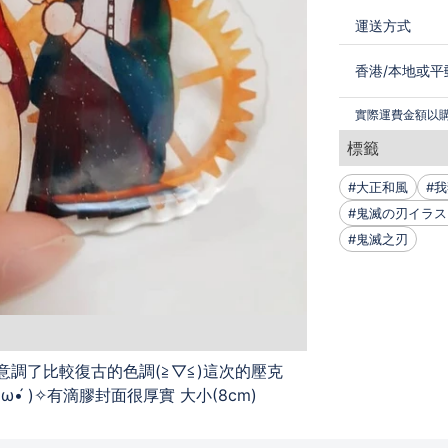
運送方式
香港
/
本地或平
實際運費金額以
標籤
#大正和風
#
#鬼滅之刃
調了比較復古的色調(≧▽≦)這次的壓克
•́ )✧有滴膠封面很厚實 大小(8cm)