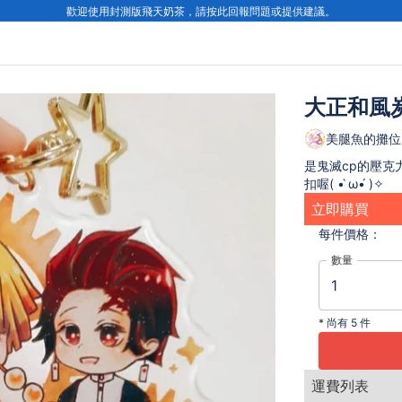
歡迎使用封測版飛天奶茶，請按此回報問題或提供建議。
大正和風
美腿魚的攤位
是鬼滅cp的壓克
扣喔( • ̀ω•́ )✧
立即購買
每件
價格：
數量
*
尚有 5 件
運費列表