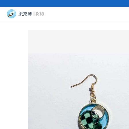
未來墟
| R18