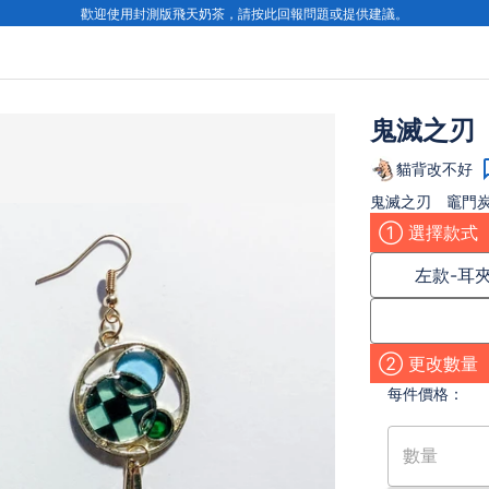
歡迎使用封測版飛天奶茶，請按此回報問題或提供建議。
鬼滅之刃
貓背改不好
鬼滅之刃 竈門
① 選擇款式
左款-耳
② 更改數量
每件
價格：
數量