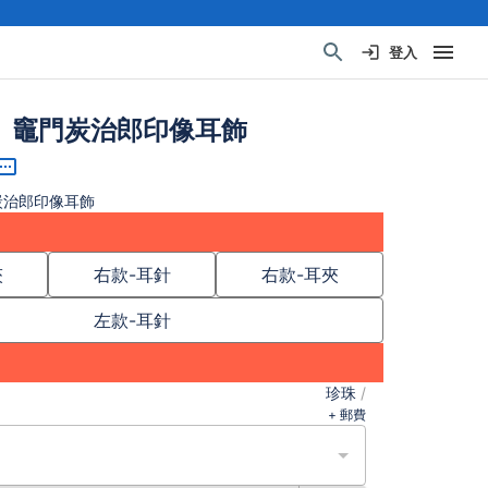
登入
 竈門炭治郎印像耳飾
炭治郎印像耳飾
夾
右款-耳針
右款-耳夾
左款-耳針
珍珠
/
+ 郵費