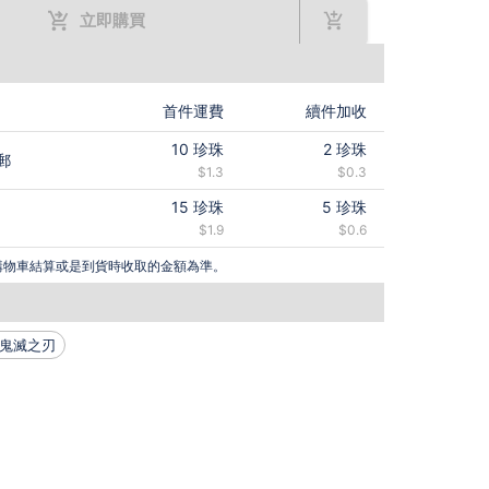
立即購買
首件運費
續件加收
10
珍珠
2
珍珠
郵
$1.3
$0.3
15
珍珠
5
珍珠
$1.9
$0.6
購物車結算或是到貨時收取的金額為準。
#鬼滅之刃