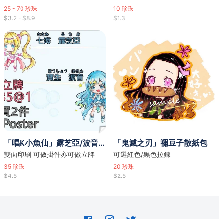
25 - 70
珍珠
10
珍珠
$3.2 - $8.9
$1.3
「唱K小魚仙」露芝亞/波音/麗娜立牌掛件
「鬼滅之刃」禰豆子散紙包
雙面印刷 可做掛件亦可做立牌
可選紅色/黑色拉鍊
35
珍珠
20
珍珠
$4.5
$2.5