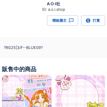
A·O·I社
IG: a.o.i.shop
聯絡攤主
打賞
?RG25|3/F--BLUE09?
販售中的商品