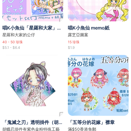
唱K小魚仙「星羅和大家」杯墊
唱K小魚仙 memo紙
星羅和大家的公仔
露芝亞圖案
40 - 50
珍珠
15
珍珠
$5.1 - $6.4
$1.9
「鬼滅之刃」透明掛件（胡蝶忍/禰豆子/香奈乎）
「五等分的花嫁」襟章
胡蝶忍掛件有紫色金粉特殊工藝
滿$50香港免郵