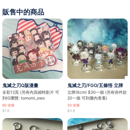
販售中的商品
鬼滅之刃Q版漫畫
鬼滅之刃/FGO/五條悟 立牌
全彩12頁 (另有內頁縮時影片 可
立牌(6cm) $30一個 (另有掛件款
到IG瀏覽: tomomi_owo
20一個 可到攤內查看)
60
珍珠
30
珍珠
$7.6
$3.8