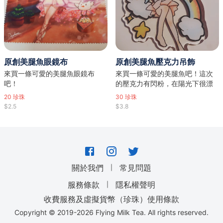
原創美腿魚眼鏡布
原創美腿魚壓克力吊飾
來買一條可愛的美腿魚眼鏡布
來買一條可愛的美腿魚吧！這次
吧！
的壓克力有閃粉，在陽光下很漂
亮，還用了星星扣喔( • ̀ω•́ )✧
20
珍珠
30
珍珠
$2.5
$3.8
｜
關於我們
常見問題
｜
服務條款
隱私權聲明
收費服務及虛擬貨幣（珍珠）使用條款
Copyright © 2019-
2026
Flying Milk Tea. All rights reserved.