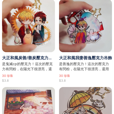
大正和風炭善/善炭壓克力吊飾
大正和風我妻善逸壓克力吊飾
是鬼滅cp的壓克力！這次的壓克
是善逸的壓克力！這次的壓克力
力有閃粉，在陽光下很漂亮，還
有閃粉，在陽光下很漂亮，還用
用了星星扣喔( • ̀ω•́ )✧
了星星扣喔( • ̀ω•́ )✧
30
珍珠
30
珍珠
$3.8
$3.8