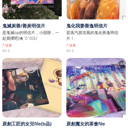
鬼滅炭善/善炭明信片
鬼化我妻善逸明信片
是鬼滅cp的明信片，小甜餅，一
是蒸汽朋克風的鬼化善逸明信
起賞櫻吧(❀ฺ´∀`❀ฺ)ﾉ
片！
7
珍珠
7
珍珠
$0.9
$0.9
原創工匠的女兒file(b品)
原創魔女的茶會file