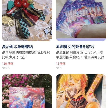
炭治郎印象蝴蝶結
原創魔女的茶會明信片
是華麗麗的布製蝴蝶結!做工複雜
是原創的明信片(ฅ´ω`ฅ) 來一場
比較少見(≧ω≦)/
華麗麗的茶會吧！ 購買將可以得
到魔女們的祝福✧٩(ˊωˋ*)و✧
120
珍珠
12
珍珠
$15.3
$1.5