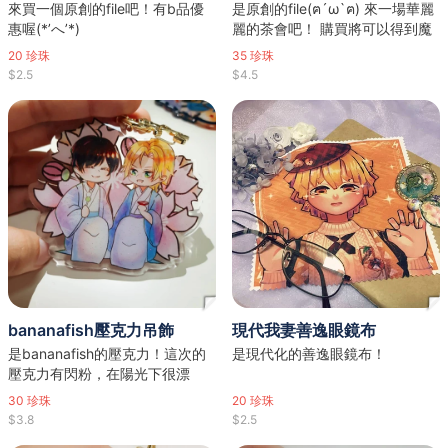
來買一個原創的file吧！有b品優
是原創的file(ฅ´ω`ฅ) 來一場華麗
惠喔(*’へ’*)
麗的茶會吧！ 購買將可以得到魔
女們的祝福✧٩(ˊωˋ*)و✧
20
珍珠
35
珍珠
$2.5
$4.5
bananafish壓克力吊飾
現代我妻善逸眼鏡布
是bananafish的壓克力！這次的
是現代化的善逸眼鏡布！
壓克力有閃粉，在陽光下很漂
亮，還用了星星扣喔( • ̀ω•́ )✧
30
珍珠
20
珍珠
$3.8
$2.5