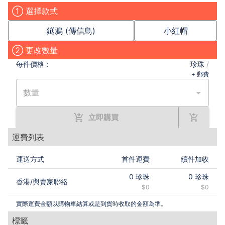
① 選擇款式
鎹鴉 (傳信鳥)
小紅帽
② 更改數量
每件
價格：
珍珠
/
+ 郵費
數量
立即購買
運費列表
運送方式
首件運費
續件加收
0
珍珠
0
珍珠
香港
/
與賣家聯絡
$0
$0
實際運費金額以購物車結算或是到貨時收取的金額為準。
標籤