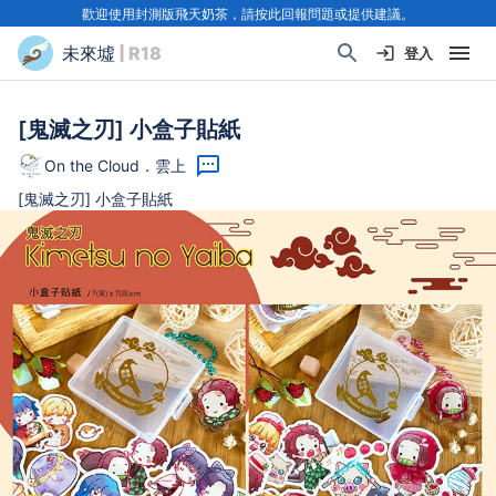
歡迎使用封測版飛天奶茶，請按此回報問題或提供建議。
未來墟
| R18
登入
[鬼滅之刃] 小盒子貼紙
On the Cloud．雲上
[鬼滅之刃] 小盒子貼紙