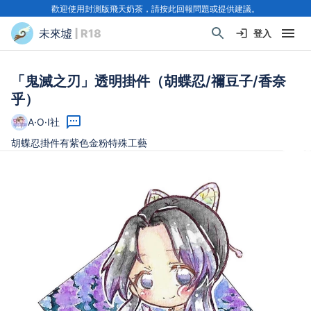
歡迎使用封測版飛天奶茶，請按此回報問題或提供建議。
未來墟
| R18
登入
「鬼滅之刃」透明掛件（胡蝶忍/禰豆子/香奈
乎）
A·O·I社
胡蝶忍掛件有紫色金粉特殊工藝