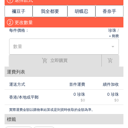
① 選擇款式
禰豆子
我全都要
胡蝶忍
香奈乎
② 更改數量
每件
價格：
珍珠
/
+ 郵費
數量
立即購買
運費列表
運送方式
首件運費
續件加收
0
珍珠
0
珍珠
香港
/
本地或平郵
$0
$0
實際運費金額以購物車結算或是到貨時收取的金額為準。
標籤