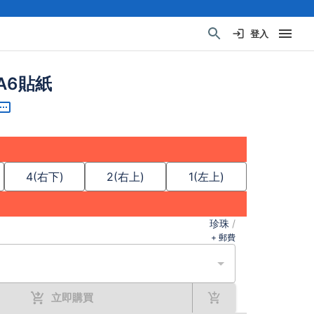
登入
A6貼紙
4(右下)
2(右上)
1(左上)
珍珠
/
+ 郵費
立即購買