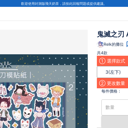
歡迎使用封測版飛天奶茶，請按此回報問題或提供建議。
鬼滅之刃 
Relk的攤位
共4款
① 選擇款式
3(左下)
② 更改數量
每件
價格：
數量