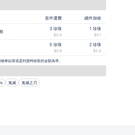
首件運費
續件加收
3
珍珠
1
珍珠
郵
$0.4
$0.1
5
珍珠
2
珍珠
$0.6
$0.3
購物車結算或是到貨時收取的金額為準。
ds
鬼滅
鬼滅之刃