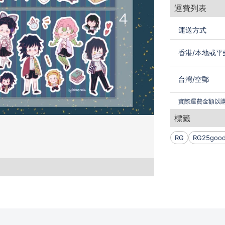
運費列表
運送方式
香港
/
本地或平
台灣
/
空郵
實際運費金額以
標籤
RG
RG25goo