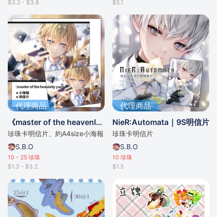
$3.2 - $3.8
$5.1
代理商品
代理商品
《master of the heavenly yard》明信片／小海報
NieR:Automata｜9S明信片
珍珠卡明信片、約A4size小海報
珍珠卡明信片
S.B.O
S.B.O
10 - 25
珍珠
10
珍珠
$1.3 - $3.2
$1.3