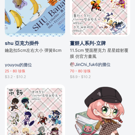
shu 亞克力掛件
薑餅人系列-立牌
鑰匙扣5cm左右大小 彈簧8cm
11.5cm 雙面壓克力 星星鐳射覆
膜 仿官方畫風
JinChi_fuk6的攤位
youyou的攤位
25 - 80
珍珠
70 - 80
珍珠
$3.2 - $10.2
$8.9 - $10.2