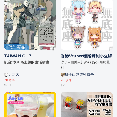
代理商品
TAIWAN OL 7
香港Vtuber糧尾暴利小立牌
以台灣OL為主題的生活插畫
涼子+由美+步夢+莉安=糧尾暴
利
天之火
獅子山隧道收費亭
70
珍珠
20
珍珠
$8.9
$2.5