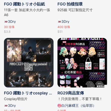
FGO 躍動トリオ小貼紙
FGO 拍檔指環
11張一套 加起來大小大約一張
925銀 可訂製指定尺寸
A6
3Dry
3Dry
30
珍珠
400
珍珠
$3.8
$51
FGO 躍動トリオcosplay 明信片
RG29商品宣傳
Cosplay明信片
！只供宣傳用，不要下單哦！
3Dry
白污麻糬王（仙草部）
10 - 50
珍珠
0
珍珠