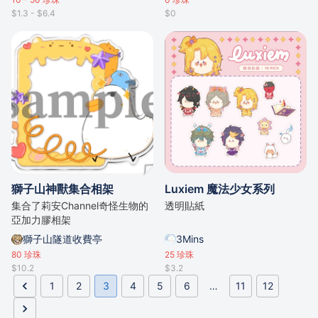
$1.3 - $6.4
$0
獅子山神獸集合相架
Luxiem 魔法少女系列
集合了莉安Channel奇怪生物的
透明貼紙
亞加力膠相架
獅子山隧道收費亭
3Mins
80
珍珠
25
珍珠
$10.2
$3.2
1
2
3
4
5
6
…
11
12