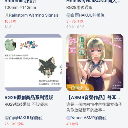
noctchill明信片
Hololive/NIJISANJI同人周邊
100mm ×142mm
RG29場後通販
Rainstorm Warning Signals
白雨HAKUU的攤位
10
珍珠
5 - 75
珍珠
$1.3
$0.6 - $9.6
虛擬商品
RG29原創商品系列通販
【ASMR音聲作品】舒耳值日生【粵語音聲】
RG29場後通販 不設優惠
這是一個內向怕生的後輩女孩子
為你放鬆雙耳的故事~
白雨HAKUU的攤位
Yabee ASMR的攤位
25 - 30
珍珠
40
珍珠