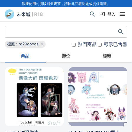
歡迎使用封測版飛天奶茶，請按此回報問題或提供建議。
未來墟
| R18
登入
熱門商品
顯示已售罄
標籤：rg29goods
商品
攤位
標籤