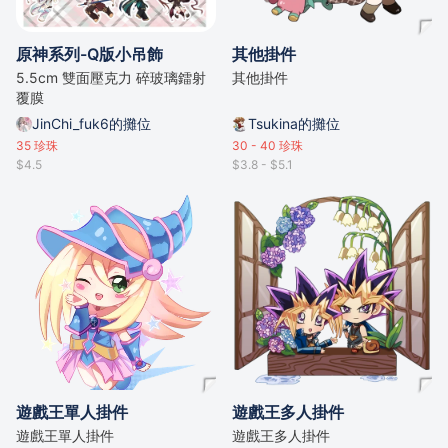
原神系列-Q版小吊飾
其他掛件
5.5cm 雙面壓克力 碎玻璃鐳射
其他掛件
覆膜
JinChi_fuk6的攤位
Tsukina的攤位
35
珍珠
30 - 40
珍珠
$4.5
$3.8 - $5.1
遊戲王單人掛件
遊戲王多人掛件
遊戲王單人掛件
遊戲王多人掛件