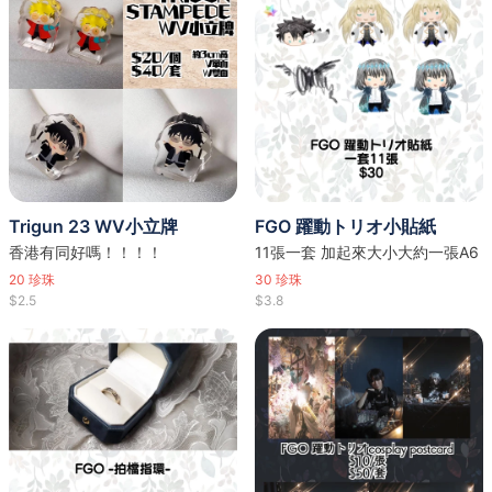
Trigun 23 WV小立牌
FGO 躍動トリオ小貼紙
香港有同好嗎！！！！
11張一套 加起來大小大約一張A6
20
珍珠
30
珍珠
$2.5
$3.8